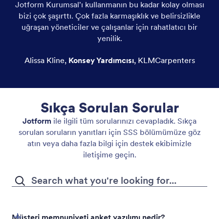
Jotform Kurumsal'ı kullanmanın bu kadar kolay olması
bizi çok şaşırttı. Çok fazla karmaşıklık ve belirsizlikle
uğraşan yöneticiler ve çalışanlar için rahatlatıcı bir
yenilik.
Alissa Kline
,
Konsey Yardımcısı
,
KLMCarpenters
Sıkça Sorulan Sorular
Jotform
ile ilgili tüm sorularınızı cevapladık. Sıkça
sorulan soruların yanıtları için SSS bölümümüze göz
atın veya daha fazla bilgi için destek ekibimizle
iletişime geçin.
Müşteri memnuniyeti anket yazılımı nedir?