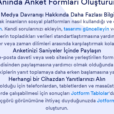
Anında Anket Formları Oluşturu
 Medya Davranışı Hakkında Daha Fazlası Bilgi
 insanların sosyal platformları nasıl kullandığı ve o
n
. Kendi sorularınızı ekleyin,
tasarımı güncelleyin
v
erin topladıkları verileri standartlaştırmasına yard
er veya zaman dilimleri arasında karşılaştırmak kola
Anketinizi Saniyeler İçinde Paylaşın
-posta daveti veya web sitesine yerleştirilen form 
endisinden paylaşmasına yardımcı olmak olduğund
 ekiplerin yanıt toplamaya daha erken başlamasına y
Herhangi bir Cihazdan Yanıtlarınızı Alın
lduğu için telefonlardan, tabletlerden ve masaüstü
erde çalışabilmesi için sonuçları
Jotform Tablolar
'd
ir içgörü görünümüne ihtiyaç duyduğunuzda
Jotfor
oluşturun.