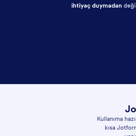
ihtiyaç duymadan
değiş
Jo
Kullanıma hazı
kısa Jotfor