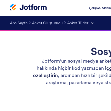
Çalışma Alanı
Ana Sayfa
Anket Oluşturucu
Anket Türleri
Sos
Jotform'un sosyal medya anketi,
hakkında hiçbir kod yazmadan
iç
özelleştirin
, ardından hızlı bir şeki
araştırma, pazarlama veya strat