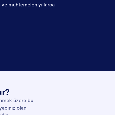
 ve muhtemelen yıllarca
ur?
renmek üzere bu
yacınız olan