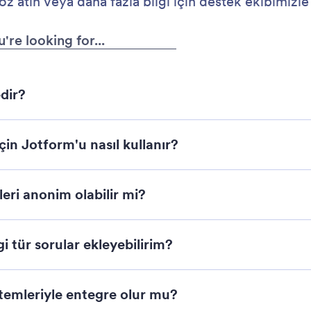
atın veya daha fazla bilgi için destek ekibimizle 
dir?
için Jotform'u nasıl kullanır?
leri anonim olabilir mi?
i tür sorular ekleyebilirim?
stemleriyle entegre olur mu?