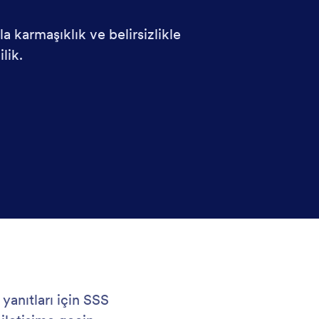
a karmaşıklık ve belirsizlikle
lik.
 yanıtları için SSS