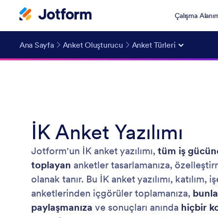
Çalışma Alanı
Ana Sayfa
Anket Oluşturucu
Anket Türleri
İK Anket Yazılımı
Jotform'un İK anket yazılımı,
tüm iş gücünd
toplayan
anketler tasarlamanıza, özelleşti
olanak tanır. Bu İK anket yazılımı, katılım, 
anketlerinden içgörüler toplamanıza,
bunla
paylaşmanıza
ve sonuçları anında
hiçbir 