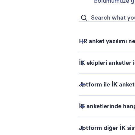
bölümümüze göz 
HR anket yazılımı ne
İK ekipleri anketler 
Jotform ile İK anket
İK anketlerinde hang
Jotform diğer İK si