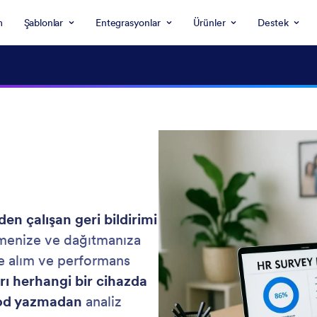
m
Şablonlar
Entegrasyonlar
Ürünler
Destek
en çalışan geri bildirimi
rmenize ve dağıtmanıza
işe alım ve performans
rı herhangi bir cihazda
kod yazmadan
analiz