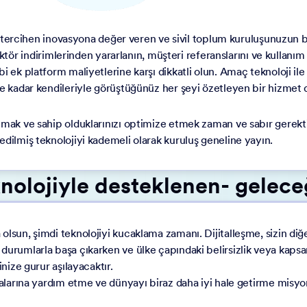
 adım, tercihen inovasyona değer veren ve sivil toplum kuruluşunu
 indirimlerinden yararlanın, müşteri referanslarını ve kullanım ö
bi ek platform maliyetlerine karşı dikkatli olun. Amaç teknoloji il
ine kadar kendileriyle görüştüğünüz her şeyi özetleyen bir hizmet 
nmak ve sahip olduklarınızı optimize etmek zaman ve sabır gerekti
edilmiş teknolojiyi kademeli olarak kuruluş geneline yayın.
knolojiyle desteklenen- gelece
olsun, şimdi teknolojiyi kucaklama zamanı. Dijitalleşme, sizin diğe
urumlarla başa çıkarken ve ülke çapındaki belirsizlik veya kapsaml
inize gurur aşılayacaktır.
kalarına yardım etme ve dünyayı biraz daha iyi hale getirme misyon