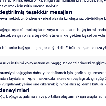
eri aracılığıyla) elektronik bağışları da mümkün kılar, bu da bağış
et vermek için kritik öneme sahiptir.
kleştirilmiş teşekkür mesajları
sı veya mektubu göndermek ideal olsa da kuruluşunuz büyüdükçe bu g
 bağışçı teşekkür mektuplarını veya e-postalarını bağış formlarındak
e destekleri için onlara teşekkür etmenin gerçekten kişisel bir yolu
e-bültenler bağışçılar için çok değerlidir. E-bültenler, amacınıza 
karşılıklı iletişimi kolaylaştıran ve bağışçı beklentilerindeki deği
tansiyel bağışçıları daha iyi hedeflemek için içerik oluşturmasına
ından faydalanan kişiler hakkındaki hikayeleri paylaşmak için güçl
e vurgulamak yerine öne çıkarmak için göz alıcı açıklama kutuları o
 deneyimleri
ğu, bağışçı uygulamaları ve portalları oluşturmak için araçlar sunar