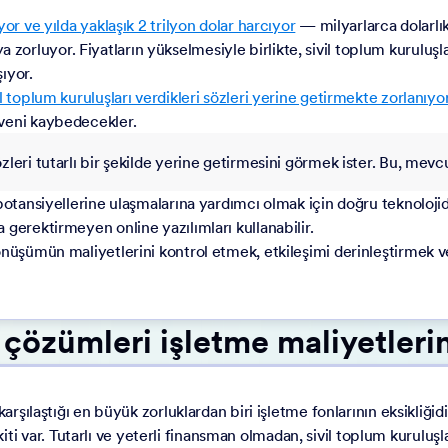
yor ve yılda yaklaşık 2 trilyon dolar harcıyor
— milyarlarca dolarlı
maya zorluyor. Fiyatların yükselmesiyle birlikte, sivil toplum kurulu
şıyor.
il toplum kuruluşları verdikleri sözleri yerine getirmekte zorlanıyo
üveni kaybedecekler.
sözleri tutarlı bir şekilde yerine getirmesini görmek ister. Bu, mev
 potansiyellerine ulaşmalarına yardımcı olmak için doğru teknoloji
 gerektirmeyen online yazılımları kullanabilir.
nüşümün maliyetlerini kontrol etmek, etkileşimi derinleştirmek ve e
 çözümleri işletme maliyetleri
karşılaştığı en büyük zorluklardan biri işletme fonlarının eksikliğ
var. Tutarlı ve yeterli finansman olmadan, sivil toplum kuruluşla