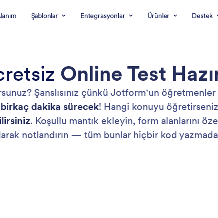
Alanım
Şablonlar
Entegrasyonlar
Ürünler
Destek
cretsiz
Online Test Hazı
sunuz? Şanslısınız çünkü Jotform'un öğretmenler için 
 birkaç dakika sürecek
! Hangi konuyu öğretirseniz
lirsiniz
. Koşullu mantık ekleyin, form alanlarını öze
larak notlandırın — tüm bunlar hiçbir kod yazmada