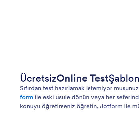
Ücretsiz
Online Test
Şablon
Sıfırdan test hazırlamak istemiyor musunuz? 
form
ile eski usule dönün veya her seferind
konuyu öğretirseniz öğretin, Jotform ile mü