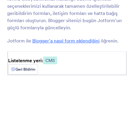
BigCommerce
seçeneklerimizi kullanarak tamamen özelleştirilebilir
BigCommerce mağazanızda formlar oluşturun ve
geribildirim formları, iletişim formları ve hatta bağış
yerleştirin
formları oluşturun. Blogger sitenizi bugün Jotform'un
güçlü formlarıyla güncelleyin.
Jotform ile
Blogger'a nasıl form eklendiğini
öğrenin.
En Yeni
Popüler
Listelenme yeri:
CMS
Google Sites
Geri Bildirim
Google Sites web sitenize güçlü formlar ekleyin
Ghost
Formlar oluşturun ve Ghost sitenizde paylaşın
Unbounce
Formları Unbounce karşılama sayfalarınıza