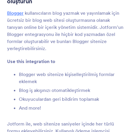
oluşturun
Form Entegrasyonları
CMS
CMS Entegrasyonları
Blogger
kullanıcıların blog yazmak ve yayınlamak için
ücretsiz bir blog web sitesi oluşturmasına olanak
36 Entegrasyon
tanıyan online bir içerik yönetim sistemidir. Jotform'un
Öne Çıkan CMS Form Entegrasyonları
Blogger entegrasyonu ile hiçbir kod yazmadan özel
formlar oluşturabilir ve bunları Blogger sitenize
yerleştirebilirsiniz.
Google Sites
Google Sites web sitenize güçlü formlar ekleyin
Use this integration to
Blogger web sitenize kişiselleştirilmiş formlar
Magento (Adobe Commerce)
eklemek
Magento siteniz için güçlü formlar oluşturun
Blog iş akışınızı otomatikleştirmek
Okuyuculardan geri bildirim toplamak
Shopify
And more!
Shopify mağazanız için güçlü formlar oluşturun
Jotform ile, web sitenize saniyeler içinde her türlü
formu ekleyebilirsiniz. Kullanışlı ödeme işlemcisi