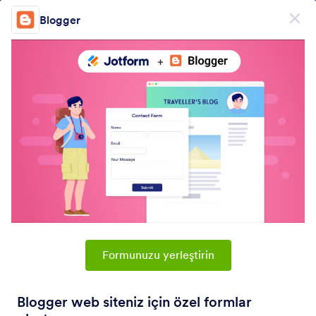
Diyalog başlangıcı
Blogger
Ücretsiz Kaydol
ÜRÜN
Form
Form
E-İmza
İş Akışları
Formunuzu yerleştirin
Form Integrations Categories
Blogger web siteniz için özel formlar