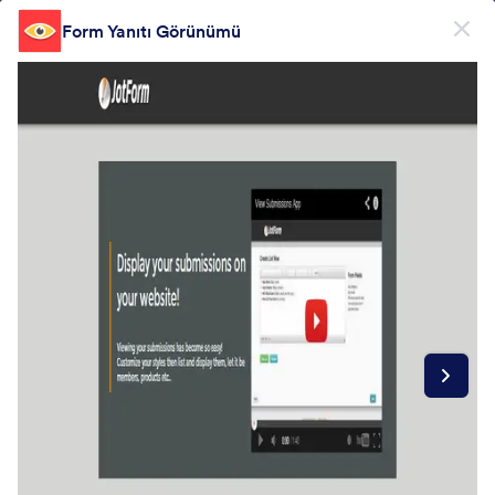
Diyalog başlangıcı
Form Yanıtı Görünümü
Ücretsiz Kaydol
ÜRÜN
Form
Form
E-İmza
İş Akışları
Form Integrations Categories