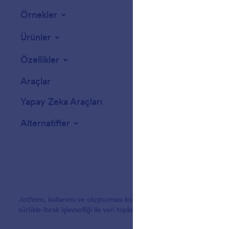
Örnekler
Web Site Widgetl
Ürünler
Özellikler
Araçlar
Yapay Zeka Araçları
Alternatifler
Jotform, kullanımı ve oluşturması kolay formlarıyla dünyanın dört
sürükle-bırak işlevselliği ile veri toplamayı, ödeme almayı ve iş akış