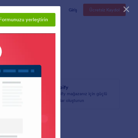
Kurumsal
Fiyatlandırma
Giriş
Ücretsiz Kaydol
Formunuzu yerleştirin
Shopify
çlü
Shopify mağazanız için güçlü
formlar oluşturun