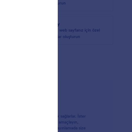
arını
oluşturun
Jigsy
için
Jigsy web sayfanız için özel
formlar oluşturun
syonu Gör
etmede ve yayınlamada kolaylık sağlarlar. İster
 ziyaretçiler ile iletişim kurmayı amaçlayın,
r oluşturup bunları sitenizde yayınlamada size