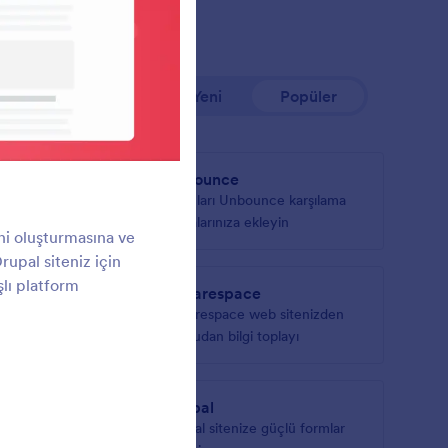
En Yeni
Popüler
Unbounce
host
Formları Unbounce karşılama
sayfalarınıza ekleyin
rini oluşturmasına ve
rupal siteniz için
şlı platform
Squarespace
çin
Squarespace web sitenizden
doğrudan bilgi toplayı
Drupal
rg web
Drupal sitenize güçlü formlar