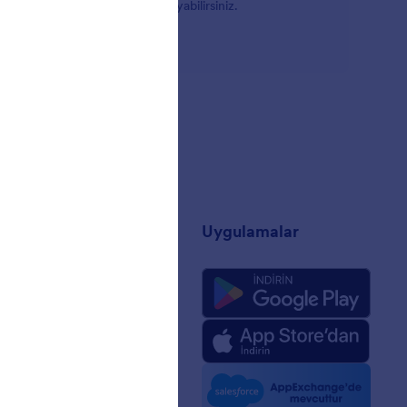
abınıza bağlayarak hemen başlayabilirsiniz.
t
Uygulamalar
mızda
 Zeka için Jotform
ri
 Kiti