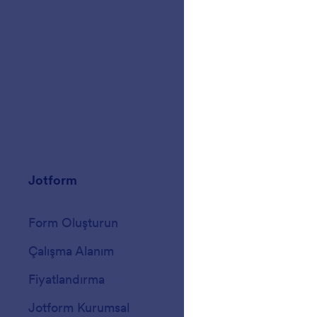
Jotform
Galeri
Form Oluşturun
Şablonlar
Çalışma Alanım
Form Temaları
Fiyatlandırma
Form Widget'ları
Jotform Kurumsal
Entegrasyonlar