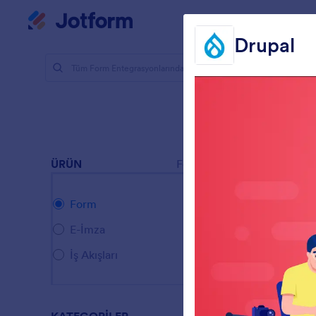
Diyalog başlangıcı
Çalışma Alanı
Drupal
Form Enteg
CMS 
36 Entegra
Öne Çı
ÜRÜN
Form
G
Form
G
E-İmza
f
İş Akışları
B
B
f