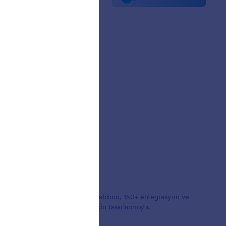
lerde Jotform
nler
aklıkları
ıcı Hikayeleri
orm oluşturucudur. 20,000+ form şablonu, 150+ entegrasyon ve
 oluşturmak isteyen işletmeler için tasarlanmıştır.