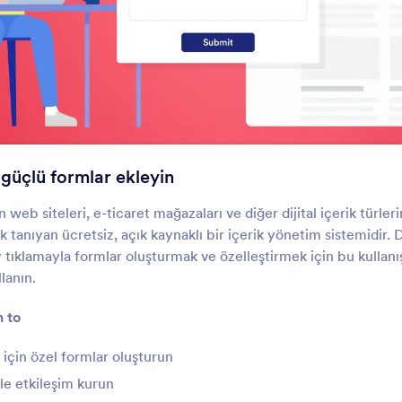
Google Sites
Ghost
 güçlü formlar ekleyin
oogle Sites web sitenize güçlü
Formlar oluşturun ve G
ormlar ekleyin
sitenizde paylaşın
rın web siteleri, e-ticaret mağazaları ve diğer dijital içerik türle
tanıyan ücretsiz, açık kaynaklı bir içerik yönetim sistemidir. D
 tıklamayla formlar oluşturmak ve özelleştirmek için bu kullanı
Blogger
GoDaddy
lanın.
logger web siteniz için özel
GoDaddy web siteniz i
ormlar oluşturun
kolayca form oluşturun
n to
 için özel formlar oluşturun
Dreamweaver
Wordpress.org
le etkileşim kurun
reamweaver siteniz için özel
Doğrudan Wordpress.o