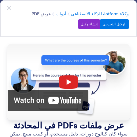
دء الحوار
وكلاء الذكاء الاصطناعي
ابدأ الآن
—
إنه مجاني!
الفئة
وكلاء Jotform للذكاء الاصطناعي
أدوات
عرض PDF
الوكيل التجريبي
إنشاء وكيل
Tools
عزِّز وكيل الذكاء الاصطناعي لديك بقدرات مثل إرسال رسائل
البريد الإلكتروني، ومشاركة روابط الفيديو، وأتمتة مهام سير
العمل.
ابحث في جميع ميزات وكيل الذكاء الاصطناعي
فئات الميزات
الفئة
وكلاء Jotform للذكاء الاصطناعي
أدوات