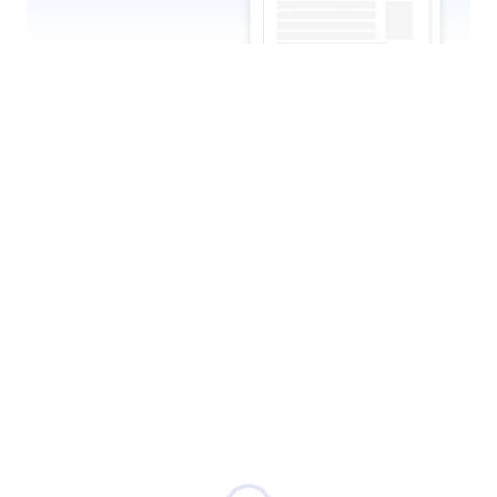
تشغيل سير العمل
اسمح لوكيلك ببدء مهام سير عمل محددة مسبقًا بناءً على
تفاعلات المستخدم، سواء عند إرسال نموذج، أو معالجة
الموافقات، أو بدء سلسلة موافقات معقدة.