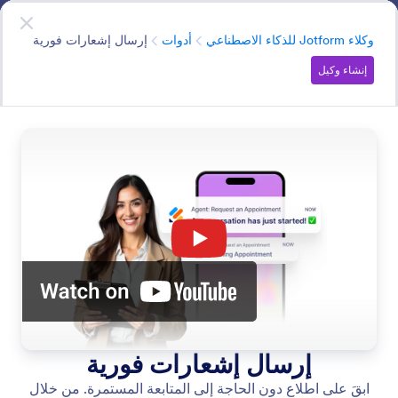
دء الحوار
وكلاء الذكاء الاصطناعي
ابدأ الآن
—
إنه مجاني!
الفئة
وكلاء Jotform للذكاء الاصطناعي
أدوات
إرسال إشعارات فورية
إنشاء وكيل
Tools
عزِّز وكيل الذكاء الاصطناعي لديك بقدرات مثل إرسال رسائل
البريد الإلكتروني، ومشاركة روابط الفيديو، وأتمتة مهام سير
العمل.
ابحث في جميع ميزات وكيل الذكاء الاصطناعي
فئات الميزات
الفئة
وكلاء Jotform للذكاء الاصطناعي
أدوات