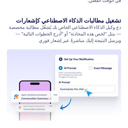
عرض الفيديو
قم بتمكين وكيل الذكاء الاصطناعي من تشغيل مقاطع
الفيديو ذات الصلة استجابةً لمدخلات المستخدم. وفّر
معلومات ديناميكية وجذابة في كل محادثة.