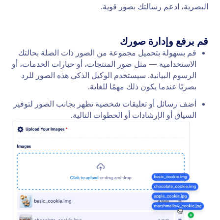
عرض الفيديو
قم بتمكين وكيل الذكاء الاصطناعي من تشغيل مقاطع
الفيديو ذات الصلة استجابةً لمدخلات المستخدم. وفّر
معلومات ديناميكية وجذابة في كل محادثة.