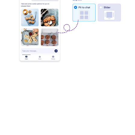
تشغيل سير العمل
اسمح لوكيلك ببدء مهام سير عمل محددة مسبقًا بناءً على
تفاعلات المستخدم، سواء عند إرسال نموذج، أو معالجة
الموافقات، أو بدء سلسلة موافقات معقدة.