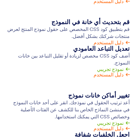
خلفية النموذج
امنح نماذجك لمسة شخصية عن طريق تغيير خلفية
النموذج. أضف صورتك أو مقطع الفيديو الخاص بك، واختر
لونًا جديدًا أو مستوى شفافية جديدًا، وقم بتخصيص العناصر
الأخرى ببضع نقرات باستخدام مصمم نماذج السحب
والإفلات في Jotform.