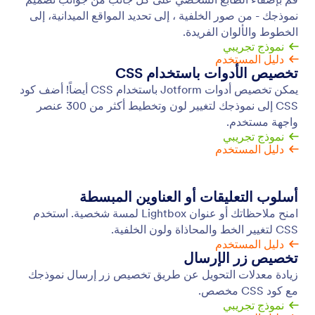
مصمم النموذج
اجعل نماذجك تبدو تمامًا كما تريدها باستخدام مصمم
النماذج المتقدم في Jotform. اختر ألوانًا وخطوطًا فريدة
وأضف كود CSS وغيّر عناصر التصميم الأخرى.