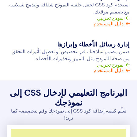
خلفية نموذج الفيديو
اجعل خلفية نموذجك منبثقة عن طريق تحويلها إلى نموذج
فيديو! انسخ والصق رابط فيديو YouTube لإضافة مقطع
فيديو إلى خلفية نموذجك في ثواني.