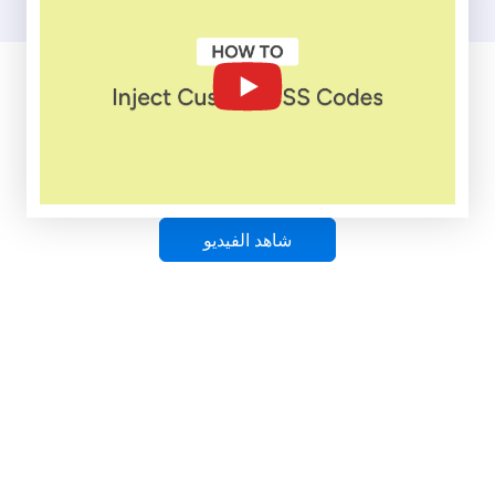
كود CSS مخصص
أضف كود CSS إلى نماذجك لتخصيصها بشكل كامل. أضف
طابعاً شخصياً على حقول النموذج وعناصر واجهة
المستخدم وحدد المواقع والمزيد!