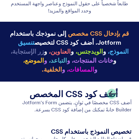
ثيمات النماذج
هل تريد من الأشخاص ملء نماذجك؟ إنهم بحاجة إلى ترك
انطباع أول جيد. اجعل نماذجك أونلاين مميزة باستخدام
ثيمات النماذج الجاهزة التي ستمنح نماذجك مظهرًا فريدًا
بنقرة واحدة فقط!