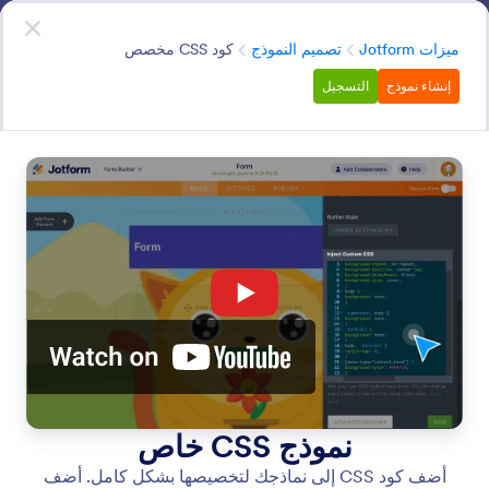
دء الحوار
قم بالتسجيل مجاناً
الفئة
ميزات Jotform
تصميم النموذج
كود CSS مخصص
إنشاء نموذج
التسجيل
Form Styling
قم بتخصيص شكل ومظهر نماذجك في ثوانٍ باستخدام منشئ
النماذج البديهي من Jotform. أنشئ سمات مخصصة، وأرفق
صورًا ومقاطع فيديو، واختر الخطوط والألوان، وأضف CSS
المخصص الخاص بك، والمزيد — دون الحاجة إلى أي برمجة.
البحث في جميع الميزات
فئات الميزات
الفئة
ميزات Jotform
تصميم النموذج