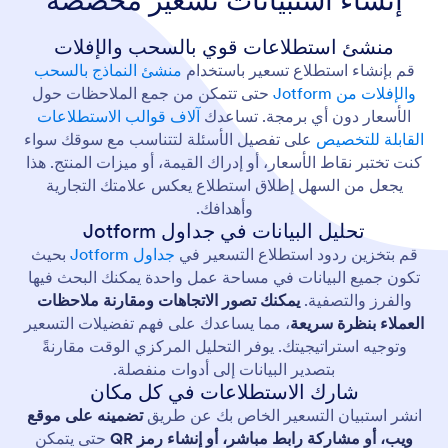
منشئ استطلاعات قوي بالسحب والإفلات
قم بإنشاء استطلاع تسعير باستخدام
منشئ النماذج بالسحب
والإفلات من Jotform
حتى تتمكن من جمع الملاحظات حول
الأسعار دون أي برمجة. تساعدك
آلاف قوالب الاستطلاعات
القابلة للتخصيص
على تفصيل الأسئلة لتتناسب مع سوقك سواء
كنت تختبر نقاط الأسعار، أو إدراك القيمة، أو ميزات المنتج. هذا
يجعل من السهل إطلاق استطلاع يعكس علامتك التجارية
وأهدافك.
تحليل البيانات في جداول Jotform
قم بتخزين ردود استطلاع التسعير في
جداول Jotform
بحيث
تكون جميع البيانات في مساحة عمل واحدة يمكنك البحث فيها
والفرز والتصفية.
يمكنك تصور الاتجاهات ومقارنة ملاحظات
العملاء بنظرة سريعة
، مما يساعدك على فهم تفضيلات التسعير
وتوجيه استراتيجيتك. يوفر التحليل المركزي الوقت مقارنةً
بتصدير البيانات إلى أدوات منفصلة.
شارك الاستطلاعات في كل مكان
انشر استبيان التسعير الخاص بك عن طريق
تضمينه على موقع
ويب، أو مشاركة رابط مباشر، أو إنشاء رمز QR
حتى يتمكن