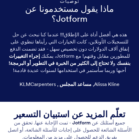
توصيات
ماذا يقول مستخدمونا عن
Jotform؟
هذه هي أفضل أداة على الإطلاق!!! عندما كنا نبحث عن حل
للتسجيلات الأونلاين، كانت الخيارات التي رأيناها تنطوي على
إنفاق آلاف الدولارات دون تخصيص سهل - فقد تضمنت الدفع
للمطورين مقابل وقتهم! مع Jotform، يمكنك
إجراء التغييرات
بنفسك
و
لا تحتاج إلى الكثير من الخبرة في التطوير أو البرمجة!
أحبها وربما سأستمر في استخدامها لسنوات عديدة قادمة!
Alissa Kline
,
مساعد المجلس
,
KLMCarpenters
تعلّم المزيد عن استبيان التسعير
جميع أسئلتك عن
Jotform
- تمت الإجابة عنها. تحقق من
الأسئلة الشائعة للحصول على إجابات للأسئلة الشائعة، أو اتصل
بفريق الدعم للحصول على مزيد من المعلومات.