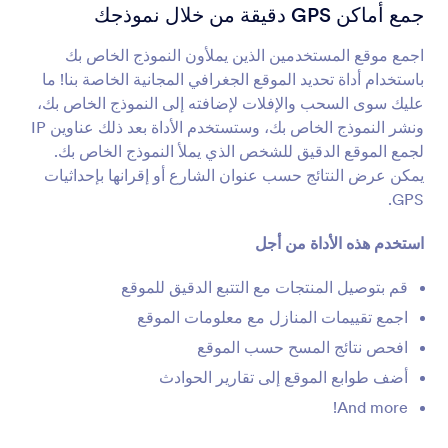
محدد خريطة العنوان
جمع أماكن GPS دقيقة من خلال نموذجك
جمع العناوين تلقائياً
اجمع موقع المستخدمين الذين يملأون النموذج الخاص بك
باستخدام أداة تحديد الموقع الجغرافي المجانية الخاصة بنا! ما
تحديد الموقع الجغرافي
عليك سوى السحب والإفلات لإضافته إلى النموذج الخاص بك،
جمع بيانات الأماكن بناءً على عنوان IP
ونشر النموذج الخاص بك، وستستخدم الأداة بعد ذلك عناوين IP
لجمع الموقع الدقيق للشخص الذي يملأ النموذج الخاص بك.
يمكن عرض النتائج حسب عنوان الشارع أو إقرانها بإحداثيات
موقع GPS
GPS.
جمع أماكن GPS دقيقة من خلال نموذجك
استخدم هذه الأداة من أجل
عرض موقع على الخريطة
قم بتوصيل المنتجات مع التتبع الدقيق للموقع
أضف موقعًا على خرائط Google إلى نموذجك
اجمع تقييمات المنازل مع معلومات الموقع
افحص نتائج المسح حسب الموقع
الإكمال التلقائي للعنوان
أضف طوابع الموقع إلى تقارير الحوادث
الملء التلقائي للعناوين في نموذجك
And more!