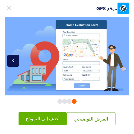
دء الحوار
موقع GPS
قم بالتسجيل مجاناً
فئات عناصر النماذج
أدوات النماذج
رسم الخرائط
رسم الخرائط
43 ويدجيتس
شائع
الأحدث
أضف إلى النموذج
العرض التوضيحي