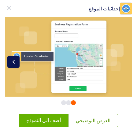
دء الحوار
إحداثيات الموقع
قم بالتسجيل مجاناً
فئات عناصر النماذج
أدوات النماذج
رسم الخرائط
رسم الخرائط
43 ويدجيتس
شائع
الأحدث
أضف إلى النموذج
العرض التوضيحي