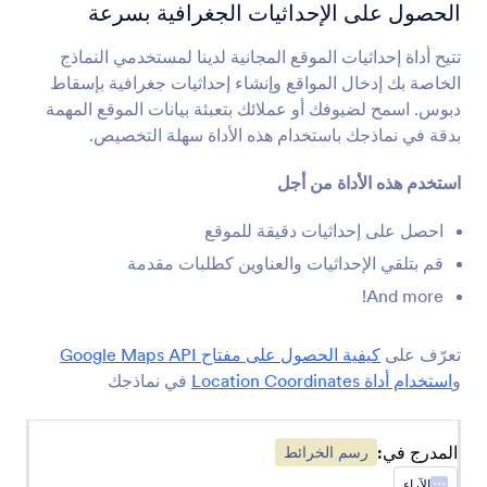
محدد خريطة العنوان
الحصول على الإحداثيات الجغرافية بسرعة
جمع العناوين تلقائياً
تتيح أداة إحداثيات الموقع المجانية لدينا لمستخدمي النماذج
الخاصة بك إدخال المواقع وإنشاء إحداثيات جغرافية بإسقاط
تحديد الموقع الجغرافي
دبوس. اسمح لضيوفك أو عملائك بتعبئة بيانات الموقع المهمة
جمع بيانات الأماكن بناءً على عنوان IP
بدقة في نماذجك باستخدام هذه الأداة سهلة التخصيص.
استخدم هذه الأداة من أجل
موقع GPS
جمع أماكن GPS دقيقة من خلال نموذجك
احصل على إحداثيات دقيقة للموقع
قم بتلقي الإحداثيات والعناوين كطلبات مقدمة
And more!
عرض موقع على الخريطة
أضف موقعًا على خرائط Google إلى نموذجك
تعرّف على
كيفية الحصول على مفتاح Google Maps API
و
استخدام أداة Location Coordinates
في نماذجك
الإكمال التلقائي للعنوان
الملء التلقائي للعناوين في نموذجك
المدرج في:
رسم الخرائط
الآراء