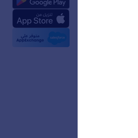
حقائق عن Jotform في مجال
 الاصطناعي
والشعارات
بار
 الإخبارية
ات
عملاء