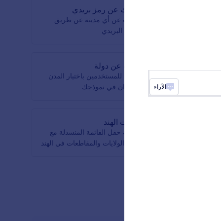
ة
البحث عن رمز بريدي
نموذجك
البحث عن أي مدينة عن طريق
الرمز البريدي
ابحث عن دولة
اسمح للمستخدمين باختيار المدن
والبلدان في نموذجك
الآراء
ولايات الهند
نة قائمة
إضافة حقل القائمة المنسدلة مع
جميع الولايات والمقاطعات في الهند
النماذج