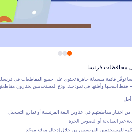
رض موقع على الخريطة
الإكمال التلقائي للعنوان
أضف موقعًا على خرائط Google
الملء التلقائي للعناوين ف
لى نموذجك
نموذجك
حصل على موقع الزائر
إحداثيات الموقع
حصول على معلومات الموقع
الحصول على الإحداثيات ال
خاصة بالمستخدمين
بسرعة
ل محافظات فرنسا
Facebook Pixe
اختر دولة
بّع التحويلات لتحسين حملاتك على
السماح للمستخدمين باختيا
توفّر قائمة منسدلة جاهزة تحتوي على جميع المقاطعات في فرنسا. لا
Faceboo
باستخدام خريطة تفاعلية
 فقط اسحبها وأفلتها في نموذجك، ودَع المستخدمين يختارون مقاطعته
 أجل
يع الولايات والمدن
شريط متحرك
ف قائمة منسدلة بجميع البلدان
إضافة شريط تمرير النص 
ن اختيار مقاطعتهم في عناوين اللغة الفرنسية أو نماذج التسجيل
لولايات والمدن
النموذج الخاص بك
عة غير الصالحة أو النصوص الحرة
جّهة للمستخدمين الفرنسيين من خلال إدخال موقع موحّد