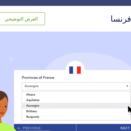
والب
التكاملات
المنتجات
الدعم
خطة المؤسسات وال
رنسا
العرض التوضيحي
ج
رسم الخرائط
لخرائط
حدد خريطة العنوان
تحديد الموقع الجغرافي
ع العناوين تلقائياً
جمع بيانات الأماكن بناءً ع
IP