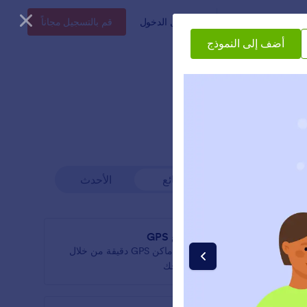
أعمال
الأسعار
تسجيل الدخول
قم بالتسجيل مجاناً
أضف إلى النموذج
شائع
الأحدث
موقع GPS
لى عنوان
جمع أماكن GPS دقيقة من خلال
نموذجك