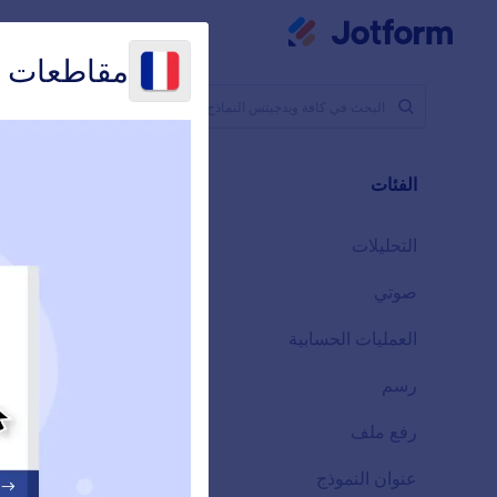
بدء الحوار
مساحة عملي
الق
مقاطعات ف
أدوات النماذ
رسم ا
الفئات
43 ويدجيتس
التحليلات
28
صوتي
6
العمليات الحسابية
33
م
رسم
9
جم
رفع ملف
14
عنوان النموذج
13