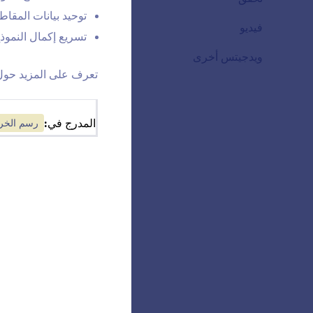
p
توحيد بيانات المقاط
فيديو
20
تسريع إكمال النموذ
ب
ويدجيتس أخرى
110
تعرف على المزيد حو
اق
اق
المدرج في:
رسم الخر
عل
ال
ال
من