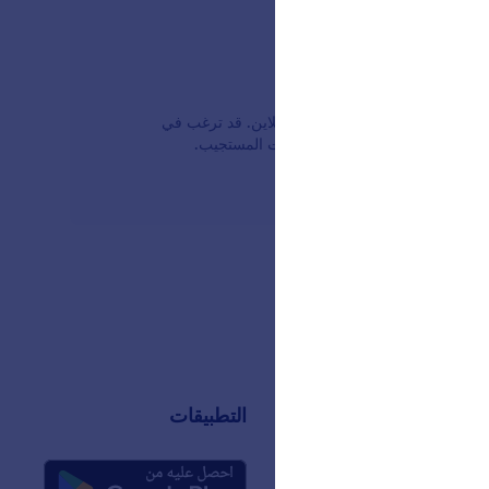
وتحديد المواقع في Jotform بإضافة وظائف تعتمد على الموقع إلى النماذج الأونلاين. قد ترغب في
إكمال التلقائي للعنوان لتوفير وقت المستجيب.
التطبيقات
ن