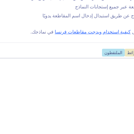
Kinoma
خريطة الشارع المفتوح
عة عبر جميع إستجابات النماذج
شارك فيديوهات Kinomap الخاص
عرض خريطة تفاعلية في 
ج عن طريق استبدال إدخال اسم المقاطعة يدويًا
ك في نموذجك
ل
كيفية استخدام ويدجت مقاطعات فرنسا
في نماذجك.
تراح تلقائي للرمز البريدي
Smarty (سابقًا
SmartyStreets)
ترح الرموز البريدية تلقائياً بناءً
التحقق من العناوين تلقائيًا
ائط
الملتقطون
ى الموقع الجغرافي
منطقة الزمنية
مدن ايطاليا
سماح للمستخدمين باختيار
قائمة بكل مدن إيطاليا بخا
طقتهم الزمنية من خريطة العالم
منسدلة
رؤية المزيد من ويدجيتس 