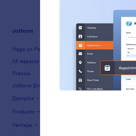
Jotform
Mercado
Haga un Formulario
Plantillas
Mi espacio de trabajo
Temas de formula
Precios
Widgets para for
Jotform Enterprise
Integraciones
Ejemplos
Widgets para sit
Producto
Ventajas