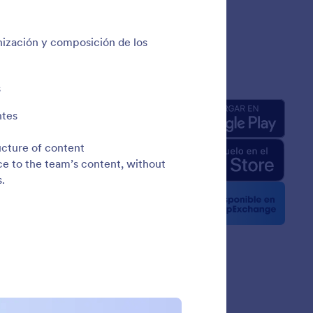
añía
Apps
a de nosotros
 de Jotform para IA
e medios
 noticias
ines
zas
ias de Clientes