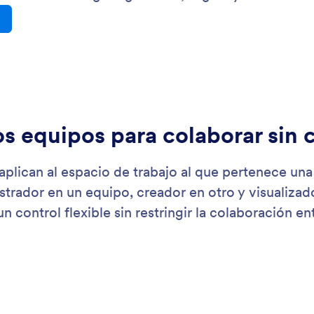
ación esencial en un solo lugar claro y potente.
est
: Team Roles
Saber más
del equipo
Et
cio de trabajo bien estructurado comienza con roles
Las
te definidos. Los roles de equipo determinan lo
rec
a persona puede hacer dentro de un espacio de
cla