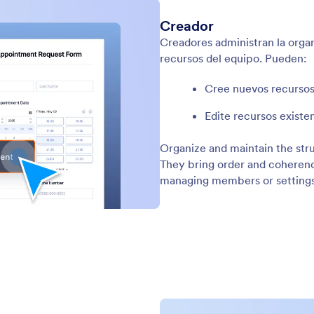
Soporte
Comp
Contáctenos
Acerc
Guía de usuario
Datos
rio
Kit d
Ayuda
mularios
En las
Academia Jotform
Bolet
Webinarios
ios web
NUEVA
Alian
Podcasts
Servicios Profesionales
Blog
Reportar Abuso
Histor