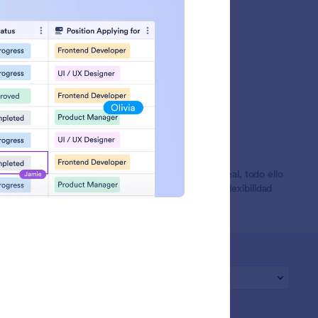
 firmas electrónicas y generan reportes en tiempo real, todo ello
les y soporte dedicado, brinda tanto control como flexibilidad