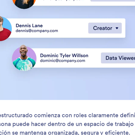
: Team Settings
Saber más
s del equipo
Es
guración de equipo le brinda control total sobre
Cre
ve, se siente y opera su espacio de trabajo. Desde
den
nalización visual hasta la gestión de roles y la
for
ión de actividad, este panel reúne cada
for