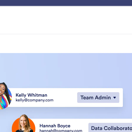
Beneficios
Ventajas
Soluciones
Teams
trabajo en línea compartidos para los equipos de su org
reen formularios, tablas, reportes y apps para trabaja
zca distintas funciones y permisos para mantener el cont
 las funciones
Categoría
Equipos