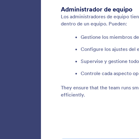
trabajo 
colabora
Gesti
Explore
un direc
el nivel
recursos