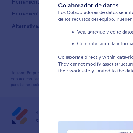
Herramientas
Herramientas IA
Alternativas
Jotform Empresarial permite a las organizaciones diseñar formulari
con acceso basado en roles y seguridad avanzada. Con característi
para las necesidades a nivel empresarial.
4 Embarcadero Center, Suite 780, San Franci
© 2026 Jotform Inc. El nombre «Jotform» y el logo