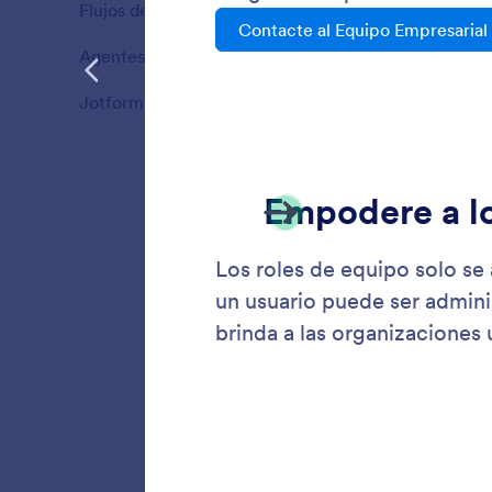
configur
Flujos de trabajo
82
Ventajas
Agentes IA Jotform
110
Ventajas
Jotform Tableros
83
Ventajas
Roles 
Un espa
claramen
que cad