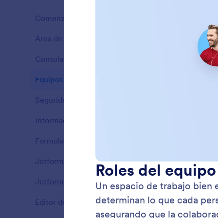
Comenzar
12
Área de Trabajo
5
Ventajas
Consola de administración
14
Ventajas
Equipos
5
Ventajas
Seguridad
4
Ventajas
Información
1
Ventajas
Formularios
162
Ventajas
Jotform Apps
81
Ajuste
Ventajas
La Confi
Jotform Firmas
58
Ventajas
cómo se 
la perso
Editor de PDF Jotform
69
Ventajas
informac