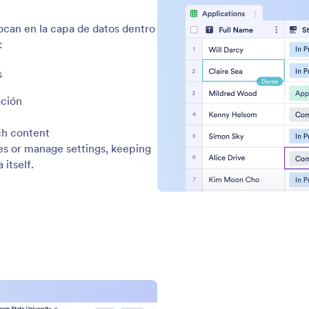
Reportar problema de
derechos de autor
Recuperar cuenta de Jotform
os robustos y sin código que automatizan los flujos de trabajo, recopilan
cas como marca blanca, inicio de sesión único, residencia de datos loca
sco CA 94111
tipo de Jotform son marcas registradas de Jotform Inc.