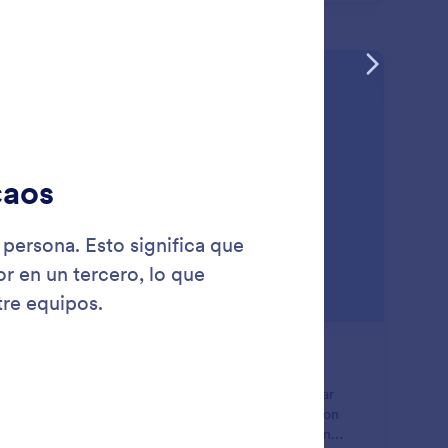
ar en control de sus datos.
: Labels
Saber más
iquetas
 Etiquetas de Equipo ayudan a los equipos a organizar
ursos dentro de un espacio de trabajo compartido con
ridad, consistencia y flexibilidad. Las etiquetas actúan