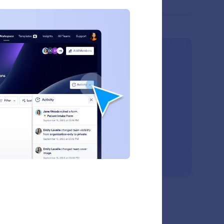
o categorías compartidas que permiten a todos los
mbros del equipo explorar, agrupar y recuperar recursos
idamente.
: Team Management
Saber más