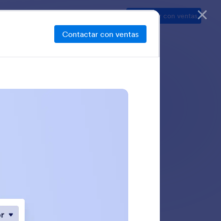
Recursos
Seguridad
Precios
Contactar con ventas
Contactar con ventas
anización. Permita
r colaborativamente
rol de sus datos.