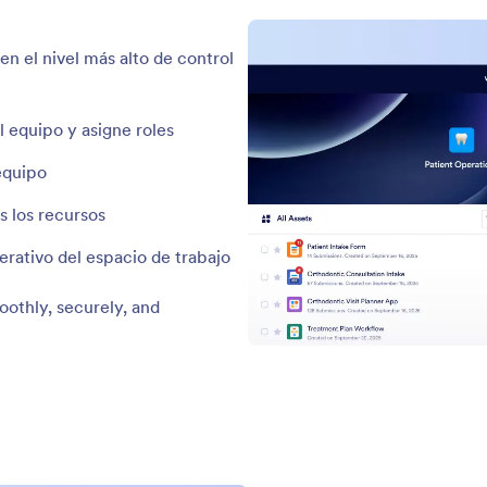
de equipo específico, asegurando que la
com
ción se mantenga organizada, segura y eficiente.
mie
ráp
ón de Equipos
 y descubra equipos en toda su organización desde
torio central, establezca la visibilidad del equipo para
 de acceso adecuado y solicite unirse o previsualizar
 con facilidad.