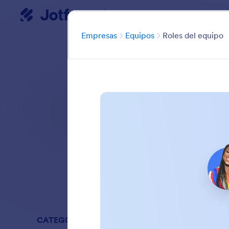
Empresas
Inicio del diálogo
Categoría
Empresas
Equipos
Roles del equipo
Cree espacios de 
que los miembros c
en línea. Estable
Buscar en todas
CATEGORÍAS
Empresas