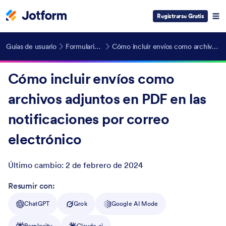
Registrarse Gratis
Guías de usuario
Formularios Compatibles con HIPAA
Cómo incluir envíos como archivos adjuntos en PDF en las notificaciones por correo electrónico
Cómo incluir envíos como
archivos adjuntos en PDF en las
notificaciones por correo
electrónico
Último cambio:
2 de febrero de 2024
Post ID
Resumir con:
ChatGPT
Grok
Google AI Mode
Perplexity
Claude.ai