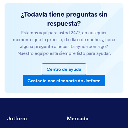
¿Todavía tiene preguntas sin
respuesta?
Estamos aquí para usted 24/7, en cualquier
momento que lo precise, de día o de noche. ¿Tiene
alguna pregunta o necesita ayuda con algo?
Nuestro equipo está siempre listo para ayudar.
Centro de ayuda
Contacte con el soporte de Jotform
Jotform
Mercado