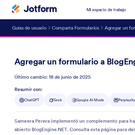
Mi espacio de trabajo
Guías de usuario
Comparta Formularios
Agregar un fo
Agregar un formulario a BlogE
Último cambio:
18 de junio de 2025
Post ID
Resumir con:
ChatGPT
Grok
Google AI Mode
Perplexit
Sameera Perera implementó un complemento para hace
abierto BlogEngine.NET. Consulta esta página para desc