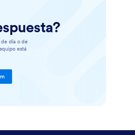
respuesta?
 de día o de
equipo está
rm