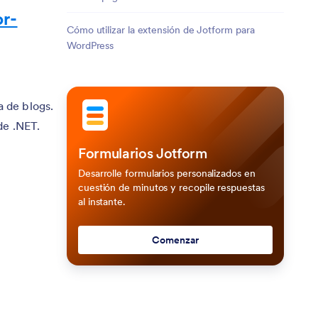
or-
Cómo utilizar la extensión de Jotform para
WordPress
 de blogs.
de .NET.
Formularios Jotform
Desarrolle formularios personalizados en
cuestión de minutos y recopile respuestas
al instante.
Comenzar