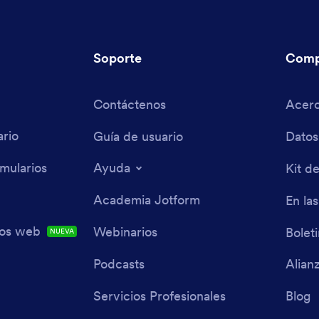
Soporte
Comp
Contáctenos
Acerc
rio
Guía de usuario
Datos
mularios
Ayuda
Kit d
Academia Jotform
En las
ios web
Webinarios
Bolet
NUEVA
Podcasts
Alian
Servicios Profesionales
Blog