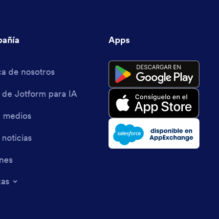
añía
Apps
a de nosotros
 de Jotform para IA
e medios
 noticias
ines
zas