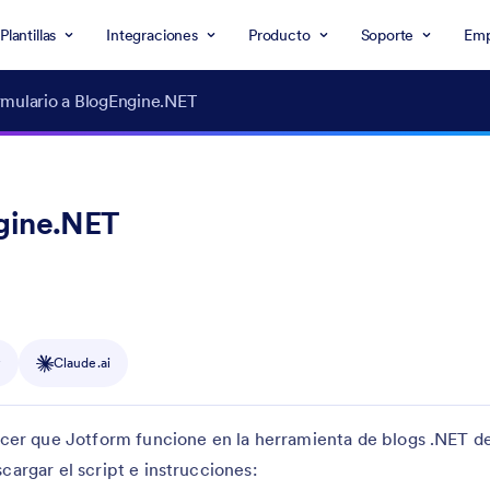
Plantillas
Integraciones
Producto
Soporte
Emp
rmulario a BlogEngine.NET
ngine.NET
y
Claude.ai
r que Jotform funcione en la herramienta de blogs .NET d
argar el script e instrucciones: