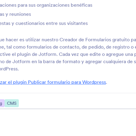
Los blogs son una forma ideal de compartir sus opiniones en línea, lleva
ciones para sus organizaciones benéficas
que desee agregar un formulario de contacto, un formulario de inscripci
as y reuniones
para su blog, ¡nuestras integraciones de blog le permitirán hacerlo en 
código — sólo escoja la integración que necesite de la lista para conec
stas y cuestionarios entre sus visitantes
web para blog, y podrá crear formularios personalizados para su blog 
ue hacer es utilizar nuestro Creador de Formularios gratuito pa
e, tal como formularios de contacto, de pedido, de registro o
tive el plugin de Jotform. Cada vez que edite o agregue una 
no de Jotform en la barra de formato y agregar cualquiera de s
ordPress.
izar el plugin Publicar formulario para Wordpress
.
ng
CMS