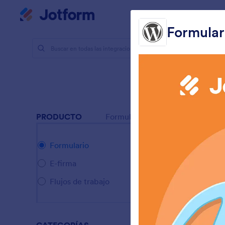
Inicio del diálogo
Mi espacio de trabajo
Formular
Integracio
Integ
12 Integrac
PRODUCTO
Formulario
Formulario
E-firma
Flujos de trabajo
I
p