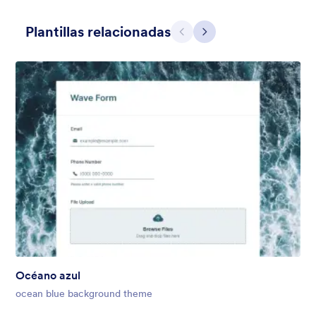
Plantillas relacionadas
Atrás
Siguiente
Apple Field
A transparent form theme with big red apple background.
Gustó:
8
Usos:
91
Océano azul
Detalles
ocean blue background theme