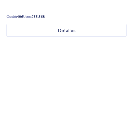
Gustó:
496
Usos:
235,568
Detalles
Nonprofit Christmas Celebration
Form theme for Christmas holidays
Gustó:
8
Usos:
92