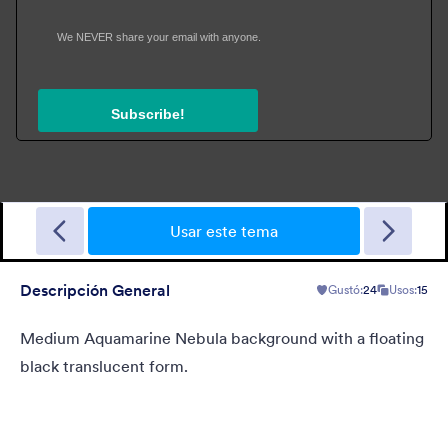
Garage Sale
A form theme with garage background. Ideal for garage sale
donation form.
Usar este tema
Descripción General
Gustó:
24
Usos:
15
Gustó:
5
Usos:
49
Detalles
Medium Aquamarine Nebula background with a floating
black translucent form.