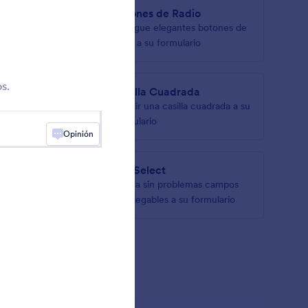
en
Botones de Radio
plegable
Agregue elegantes botones de
das en
radio a su formulario
s.
s
Casilla Cuadrada
egalos a
Añadir una casilla cuadrada a su
formulario
Opinión
n
asmSelect
botones
Añada sin problemas campos
desplegables a su formulario
mulario