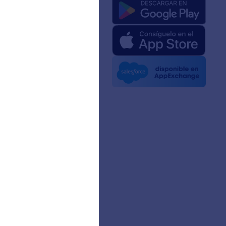
a de nosotros
 de Jotform para IA
e medios
 noticias
ines
zas
ias de Clientes