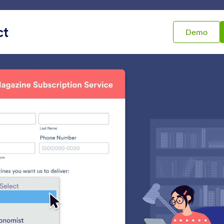
Plantillas
Integraciones
Producto
Soporte
Emp
ct
Demo
ra formularios
Casillas de selección
las de selección
s
Términos y Condiciones
Lista de verificació
ermita a los usuarios aceptar
Agregue una lista de
érminos y condiciones
verificación a su formu