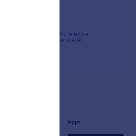
s para crear casillas de selección. Ya sea que
 cuadro de términos y condiciones, pueden
añía
Apps