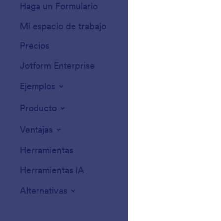
Haga un Formulario
Plantillas
Mi espacio de trabajo
Temas de formula
Precios
Widgets para for
Jotform Enterprise
Integraciones
Ejemplos
Widgets para sit
Producto
Ventajas
Herramientas
Herramientas IA
Alternativas