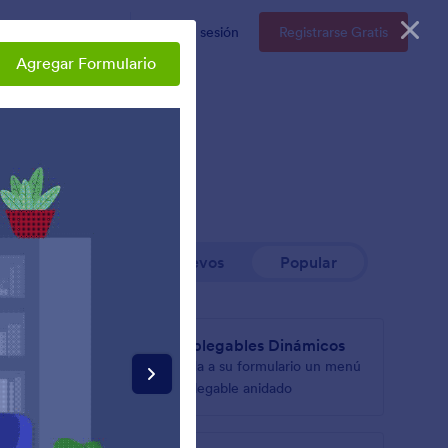
resas
Precios
Iniciar sesión
Registrarse Gratis
Agregar Formulario
Nuevos
Popular
n
Desplegables Dinámicos
Añada a su formulario un menú
lario
desplegable anidado