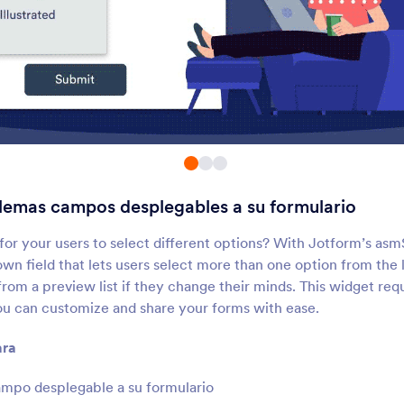
Inventario
Selección Múltiple
vite exceder las ventas de
Deje que usuarios esco
roductos o reservas de
múltiples respuestas d
eventos
desplegable
Casillas de Botones
Desplegable en Pág
ñada botones sólidos de
Añadir un menú desple
pción múltiple a su formulario
con páginas a su formu
lemas campos desplegables a su formulario
Planificador Semanal de
Multi selección visu
Citas
ñada una lista de citas
Deje que los usuarios
or your users to select different options? With Jotform’s as
emanales a su formulario
seleccionen elemento
own field that lets users select more than one option from the l
moviéndolos entre dos
rom a preview list if they change their minds. This widget requi
recuadros
you can customize and share your forms with ease.
Casillas Elegantes
Compras de boleto
gregue casillas estilizadas a
Mostrar cuantos boleto
ara
us formularios
disponibles para la co
mpo desplegable a su formulario