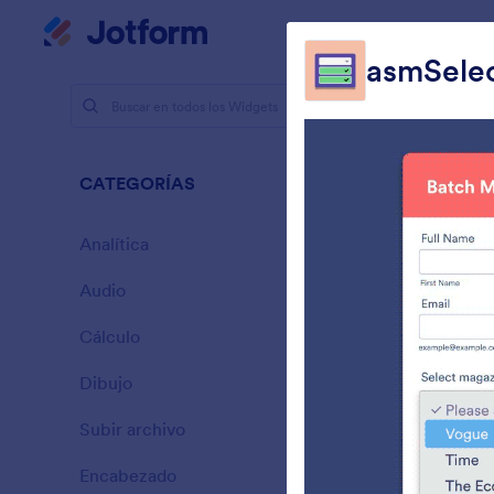
Inicio del diálogo
Mi espacio de trabajo
asmSele
Widgets pa
Casil
CATEGORÍAS
65 Widget
Analítica
28
Audio
6
Cálculo
33
Dibujo
9
P
Subir archivo
t
14
Encabezado
13