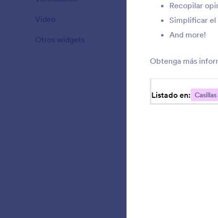
Recopilar op
Video
20
Simplificar el
U
d
And more!
Otros widgets
110
Obtenga más infor
P
o
Listado en:
Casilla
p
A
e
t