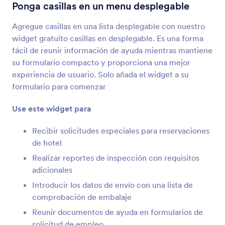
Términos y Condiciones
Ponga casillas en un menu desplegable
Permita a los usuarios aceptar términos y
condiciones
Agregue casillas en una lista desplegable con nuestro
widget gratuito casillas en desplegable. Es una forma
fácil de reunir información de ayuda mientras mantiene
Lista de verificación
su formulario compacto y proporciona una mejor
Agregue una lista de verificación a su formulario
experiencia de usuario. Solo añada el widget a su
formulario para comenzar
Desplegables Dinámicos
Use este widget para
Añada a su formulario un menú desplegable
anidado
Recibir solicitudes especiales para reservaciones
de hotel
Realizar reportes de inspección con requisitos
Inventario
adicionales
Evite exceder las ventas de productos o reservas
Introducir los datos de envío con una lista de
de eventos
comprobación de embalaje
Reunir documentos de ayuda en formularios de
Selección Múltiple
solicitud de empleo