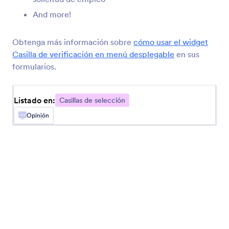
Deje que usuarios escojan múltiples respuestas
And more!
de un desplegable
Obtenga más información sobre
cómo usar el widget
Casillas en Desplegable
Casilla de verificación en menú desplegable
en sus
Ponga casillas en un menu desplegable
formularios.
Listado en:
Casillas de Botones
Casillas de selección
Añada botones sólidos de opción múltiple a su
Opinión
formulario
Desplegable en Páginas
Añadir un menú desplegable con páginas a su
formulario
Lista Ordenable
Añadir una lista que se puede reordenar