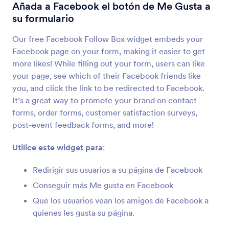
Instagram
Añada a Facebook el botón de Me Gusta a
Inserte publicaciones de Instagram en sus
su formulario
formularios
Our free Facebook Follow Box widget embeds your
Facebook page on your form, making it easier to get
Facebook Follow Box (Antes Like Box)
more likes! While filling out your form, users can like
Añada a Facebook el botón de Me Gusta a su
your page, see which of their Facebook friends like
formulario
you, and click the link to be redirected to Facebook.
It’s a great way to promote your brand on contact
forms, order forms, customer satisfaction surveys,
Seguimiento Social
post-event feedback forms, and more!
Añada botones de seguimiento en redes sociales
a su formulario
Utilice este widget para
:
Redirigir sus usuarios a su página de Facebook
Botón de WhatsApp
Conseguir más Me gusta en Facebook
Permita que sus usuarios le manden mensajes
con WhatsApp
Que los usuarios vean los amigos de Facebook a
quienes les gusta su página.