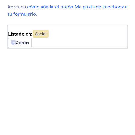
Compartir en Redes
Aprenda
cómo añadir el botón Me gusta de Facebook a
Añada a su formulario botones de compartir en
su formulario
.
redes sociales
Listado en:
Social
Comentarios de Faceboook
Opinión
Reciba comentarios de Facebook en su
formulario
X (Antes Twitter)
Agregue perfiles o publicaciones de X a sus
formularios
Botón de Messenger
Añada un botón para abrir el chat de Messenger
Botón de Llamada Skype