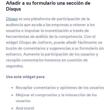
Instagram
Añadir a su formulario una sección de
Inserte publicaciones de Instagram en sus
Disqus
formularios
Disqus
es una plataforma de participación de la
audiencia que ayuda a las empresas a retener a los
Facebook Follow Box (Antes Like Box)
usuarios e impulsar la monetización a través de
Añada a Facebook el botón de Me Gusta a su
herramientas de análisis de la competencia. Con el
formulario
widget Disqus de Jotform, puede añadir fácilmente un
buzón de comentarios y sugerencias a su formulario sin
esfuerzo. Aumente la participación de los usuarios y
Seguimiento Social
recopile comentarios honestos en cuestión de
Añada botones de seguimiento en redes sociales
segundos.
a su formulario
Use este widget para
Botón de WhatsApp
Recopilar comentarios y opiniones de los usuarios
Permita que sus usuarios le manden mensajes
Mejorar el compromiso y la interacción de los
con WhatsApp
usuarios
And more!