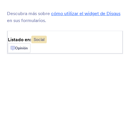
Compartir en Redes
Añada a su formulario botones de compartir en
Descubra más sobre
cómo utilizar el widget de Disqus
redes sociales
en sus formularios.
Comentarios de Faceboook
Listado en:
Social
Reciba comentarios de Facebook en su
Opinión
formulario
X (Antes Twitter)
Agregue perfiles o publicaciones de X a sus
formularios
Botón de Messenger
Añada un botón para abrir el chat de Messenger
Botón de Llamada Skype