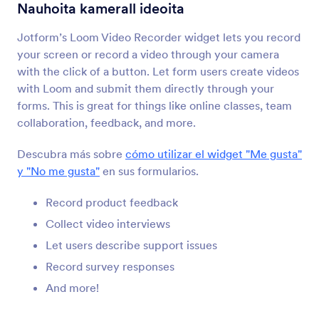
YouTube
Nauhoita kamerall ideoita
Inserte los videos de YouTube en su formulario
Jotform’s Loom Video Recorder widget lets you record
your screen or record a video through your camera
Marquesina
with the click of a button. Let form users create videos
Agregue una marquesina de desplazamiento de
with Loom and submit them directly through your
texto a su formulario
forms. This is great for things like online classes, team
collaboration, feedback, and more.
Kinomap
Descubra más sobre
cómo utilizar el widget "Me gusta"
Comparta sus videos Kinomap en su formulario
y "No me gusta"
en sus formularios.
Record product feedback
Cincopa DeepUploader
Collect video interviews
Suba archivos de su formulario a Cincopa
Let users describe support issues
Record survey responses
Spotify
And more!
Añada canciones y listas de Spotify a su
formulario