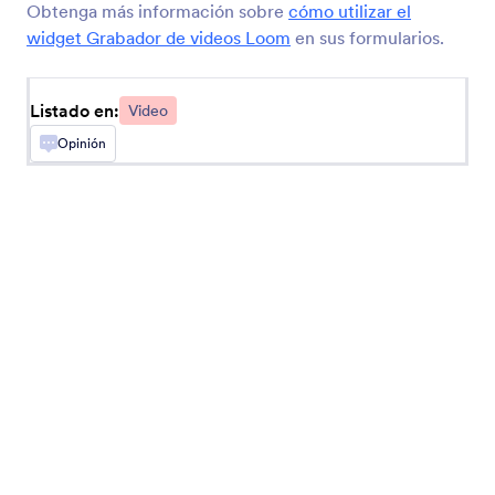
Obtenga más información sobre
cómo utilizar el
widget Grabador de videos Loom
en sus formularios.
Insertar video de Loom
Embed videos in your forms
Listado en:
Video
Opinión
TwentyThree (Antes 23 Video)
Comparta videos a través de su formulario
Reproductor de video Ziggeo
Despliegue videos en su formulario con Ziggeo
Grabador de video Ziggeo
Que los usuarios graben videos en su formulario
con Ziggeo