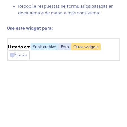
Uploadcare
Recopile respuestas de formularios basadas en
documentos de manera más consistente
Anotar en Imagen
Use este widget para:
Añada opciones de anotación a sus imágenes
Listado en:
Subir archivo
Foto
Otros widgets
Cincopa DeepUploader
Suba archivos de su formulario a Cincopa
Opinión
Transloadit
Recopile y envíe archivos a su cuenta Transloadit
Grabador de video Ziggeo
Que los usuarios graben videos en su formulario
con Ziggeo