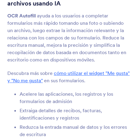
Imagen deslizante
archivos usando IA
Añada a su formulario una presentación de fotos
OCR Autofill
ayuda a los usuarios a completar
formularios más rápido tomando una foto o subiendo
Imagen con vista previa
un archivo, luego extrae la información relevante y la
Deje que los usuarios previsualicen imágenes
relaciona con los campos de su formulario. Reduce la
cargadas en su formulario.
escritura manual, mejora la precisión y simplifica la
recopilación de datos basada en documentos tanto en
escritorio como en dispositivos móviles.
Opciones de Imagen
Deje que los usuarios respondan con imágenes
Descubra más sobre
cómo utilizar el widget "Me gusta"
y "No me gusta"
en sus formularios.
Selector de Imágenes
Acelere las aplicaciones, los registros y los
Permitir a usuarios seleccionar imágenes en sus
formularios de admisión
formularios
Extraiga detalles de recibos, facturas,
identificaciones y registros
Reduzca la entrada manual de datos y los errores
File Uploader por Uploadcare
Suba archivos a través de su formulario utilizando
de escritura