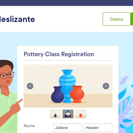
Plantillas
Integraciones
Producto
Soporte
Emp
eslizante
Demo
ra formularios
Subir archivo
 archivo
Imagen deslizante
Imagen con vista p
ñada a su formulario una
Deje que los usuarios
resentación de fotos
previsualicen imágene
cargadas en su formula