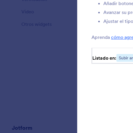
Añadir botone
Video
20
Avanzar su pr
Ajustar el tip
Otros widgets
111
Aprenda
cómo agreg
Listado en:
Subir a
Jotform
Mercado