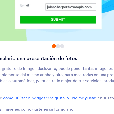
Selector de Imágenes
File Uploader por
Uploadcare
ermitir a usuarios seleccionar
Suba archivos a través
mágenes en sus formularios
formulario utilizando
Uploadcare
Cincopa DeepUploader
Transloadit
uba archivos de su formulario
Recopile y envíe archiv
 Cincopa
cuenta Transloadit
mulario una presentación de fotos
Creador de logos Fiverr
Autocompletar OC
ree un logo personalizado y
Autocompletar formula
 gratuito de Imagen deslizante, puede poner tantas imágenes 
gréguelo a su formulario
desde fotos y archivos
iblemente del mismo ancho y alto, para mostrarlas en una pre
IA
bles o automáticas, ¡y muestre lo mejor de sus servicios, produ
!
Selector de Partes del
Cuerpo Humano
eleccione una o varias partes
re
cómo utilizar el widget "Me gusta" y "No me gusta"
en sus fo
del cuerpo humano desde un
oceto interactivo de cuerpo
s imágenes como guste en su formulario
completo