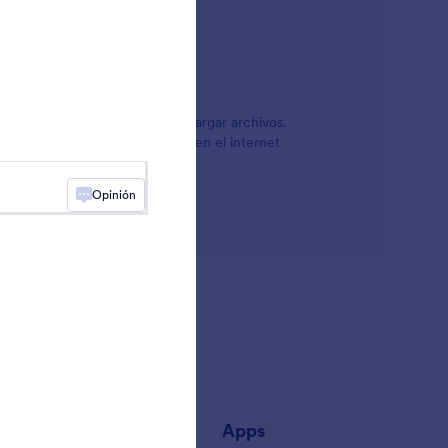
a razón de tener widgets para cargar archivos.
as herramientas más populares en el internet
onalizable. Revíselos abajo.
Opinión
añía
Apps