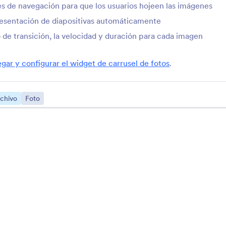
s de navegación para que los usuarios hojeen las imágenes
esentación de diapositivas automáticamente
o de transición, la velocidad y duración para cada imagen
Acerca de Subir archivo
Jotform cree que
cargar archivos
debería ser pan comido, lo cual es l
ar y configurar el widget de carrusel de fotos
.
Adicional a nuestra función nativa, puede conectar con cualquiera de l
para subir archivos y crear fácil un formulario de carga de archivos pers
rchivo
Foto
Soporte
Comp