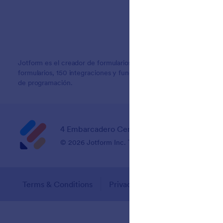
Jotform es el creador de formularios en línea más fácil de usar, c
formularios, 150 integraciones y funciones de arrastrar y soltar q
de programación.
4 Embarcadero Center, Suite 780, San Franci
© 2026 Jotform Inc. The name "Jotform" and the Jo
Terms & Conditions
Privacy Policy
Security