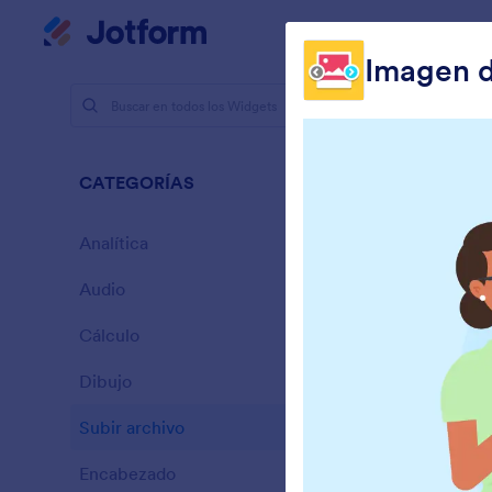
Inicio del diálogo
Mi espacio de trabajo
Imagen d
Widgets pa
Subir
CATEGORÍAS
14 Widgets
Analítica
28
Audio
6
Cálculo
33
Dibujo
9
A
Subir archivo
p
14
Encabezado
13