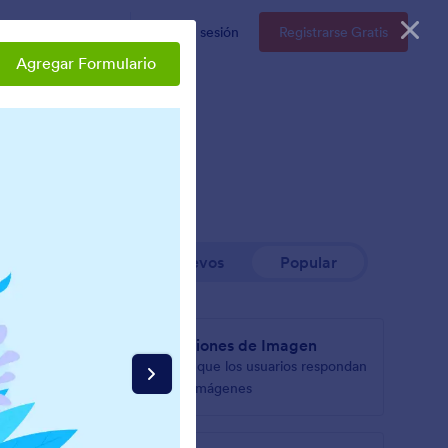
resas
Precios
Iniciar sesión
Registrarse Gratis
Agregar Formulario
Nuevos
Popular
revia
Opciones de Imagen
Deje que los usuarios respondan
s
con imágenes
rio.