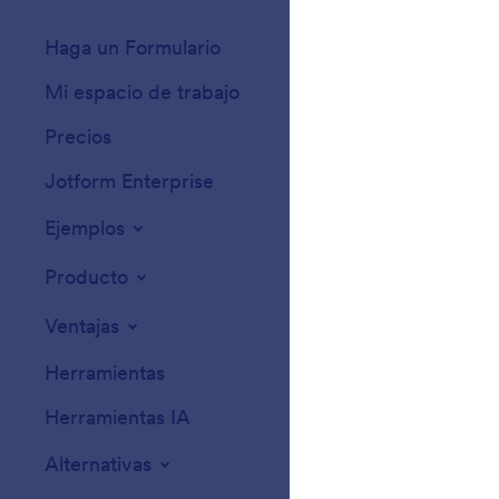
Haga un Formulario
Plantillas
Mi espacio de trabajo
Temas de formula
Precios
Widgets para for
Jotform Enterprise
Integraciones
Ejemplos
Widgets para sit
Producto
Ventajas
Herramientas
Herramientas IA
Alternativas