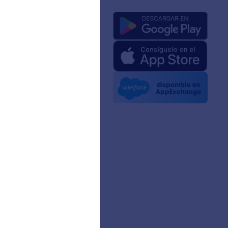
a de nosotros
 de Jotform para IA
e medios
 noticias
ines
zas
ias de Clientes