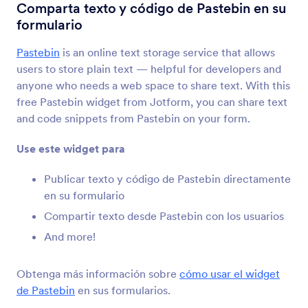
Cuadro de datos
Comparta texto y código de Pastebin en su
Agregue una tabla de datos
formulario
Pastebin
is an online text storage service that allows
Publicador PDF
users to store plain text — helpful for developers and
Insertar y desplegar archivos PDF en su
anyone who needs a web space to share text. With this
formulario
free Pastebin widget from Jotform, you can share text
and code snippets from Pastebin on your form.
YouTube
Use este widget para
Inserte los videos de YouTube en su formulario
Publicar texto y código de Pastebin directamente
en su formulario
Casillas de Botones
Compartir texto desde Pastebin con los usuarios
Añada botones sólidos de opción múltiple a su
And more!
formulario
Obtenga más información sobre
cómo usar el widget
Revisar antes de enviar
de Pastebin
en sus formularios.
Deje que los usuarios revisen sus envíos