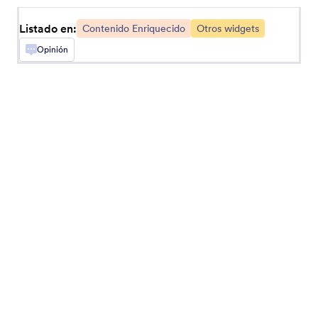
Listado en:
Contenido Enriquecido
Otros widgets
Términos de Barra Vertical
Opinión
Añada un campo de Términos y Condiciones
Desplazable
Código QR
Agregue un código QR a su formulario
Lector de Código QR
Permita a los usuarios escanear códigos QR por
medio de su formulario
Deslizador
Añada un control deslizante a su formulario