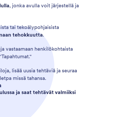
ulla
, jonka avulla voit järjestellä ja
ista tai tekoälypohjaisista
amaan tehokkuutta
.
luja vastaamaan henkilökohtaista
a "Tapahtumat."
iloja, lisää uusia tehtäviä ja seuraa
oletpa missä tahansa.
a
ulussa ja saat tehtävät valmiiksi