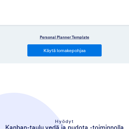
Hyödyt
Kanban-taulu vedä ja pudota -toiminnolla