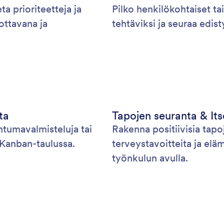
eta prioriteetteja ja
Pilko henkilökohtaiset tai
ottavana ja
tehtäviksi ja seuraa edist
ta
Tapojen seuranta & It
htumavalmisteluja tai
Rakenna positiivisia tapoj
 Kanban-taulussa.
terveystavoitteita ja elä
työnkulun avulla.