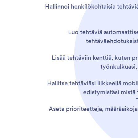
Hallinnoi henkilökohtaisia tehtäv
Luo tehtäviä automaattises
tehtäväehdotuksis
Lisää tehtäviin kenttiä, kuten 
työnkulkuasi, 
Hallitse tehtäviäsi liikkeellä mobii
edistymistäsi mistä 
Aseta prioriteetteja, määräaikoj