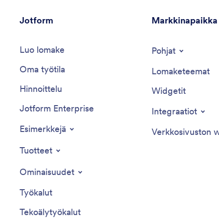
Jotform
Markkinapaikka
Luo lomake
Pohjat
Oma työtila
Lomaketeemat
Hinnoittelu
Widgetit
Jotform Enterprise
Integraatiot
Esimerkkejä
Verkkosivuston w
Tuotteet
Ominaisuudet
Työkalut
Tekoälytyökalut