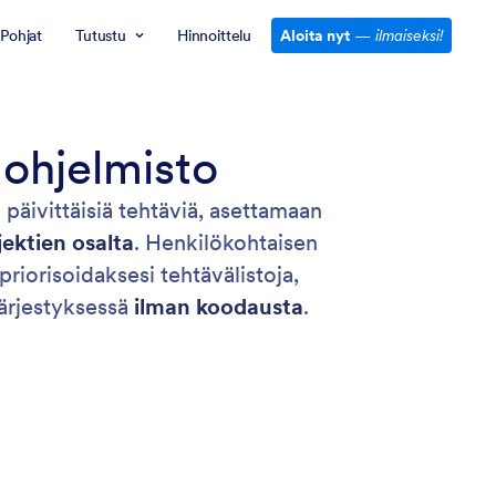
Pohjat
Tutustu
Hinnoittelu
Aloita nyt
—
ilmaiseksi!
aohjelmisto
päivittäisiä tehtäviä, asettamaan
ektien osalta
. Henkilökohtaisen
priorisoidaksesi tehtävälistoja,
 järjestyksessä
ilman koodausta
.