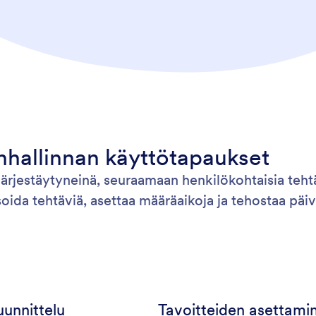
nhallinnan käyttötapaukset
ärjestäytyneinä, seuraamaan henkilökohtaisia tehtä
oida tehtäviä, asettaa määräaikoja ja tehostaa päiv
uunnittelu
Tavoitteiden asettami