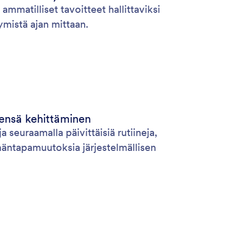
 ammatilliset tavoitteet hallittaviksi
ymistä ajan mittaan.
sensä kehittäminen
a seuraamalla päivittäisiä rutiineja,
mäntapamuutoksia järjestelmällisen