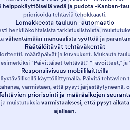
iä
helppokäyttöisellä vedä ja pudota -Kanban-taul
priorisoida tehtäviä tehokkaasti.
Lomakkeesta tauluun -automaatio
ti henkilökohtaisista tarkistuslistoista, muistutuks
ta
vähentämään manuaalista syöttöä ja parant
Räätälöitävät tehtäväkentät
prioriteetti, määräpäivät ja kuvaukset. Mukauta tau
esimerkiksi "Päivittäiset tehtävät," "Tavoitteet," j
Responsiivisuus mobiililaitteilla
liystävällisellä käyttöliittymällä. Päivitä tehtävien t
tahansa, varmistaen, että pysyt järjestäytyneenä, 
Tehtävien priorisointi ja määräaikojen seurant
a ja muistutuksia
varmistaaksesi, että pysyt aikata
ajallaan
.