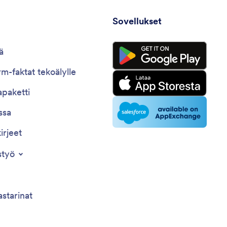
Sovellukset
ä
m-faktat tekoälylle
paketti
ssa
irjeet
styö
astarinat