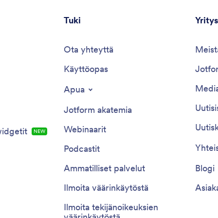
Tuki
Yritys
Ota yhteyttä
Meist
Käyttöopas
Jotfor
Media
Apua
Uutisi
Jotform akatemia
Uutisk
Webinaarit
idgetit
NEW
Yhtei
Podcastit
Ammatilliset palvelut
Blogi
Ilmoita väärinkäytöstä
Asiak
Ilmoita tekijänoikeuksien
väärinkäytöstä