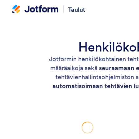
Taulut
Henkilökoh
Jotformin henkilökohtainen tehtä
määräaikoja sekä
seuraamaan ed
tehtävienhallintaohjelmiston av
automatisoimaan tehtävien lu