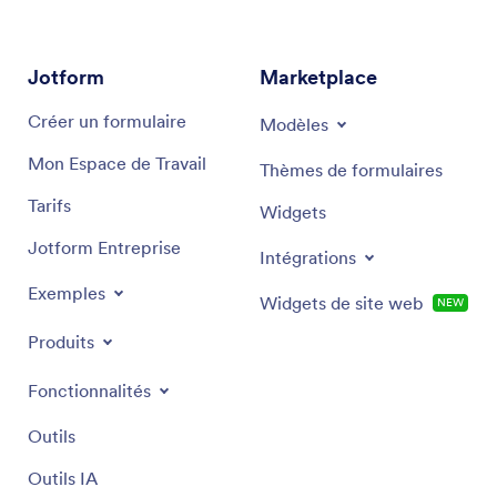
partenaire idéal pour les entreprises et les
particuliers cherchant à exploiter les données pour
un avantage stratégique.
Jotform
Marketplace
Créer un formulaire
Modèles
Mon Espace de Travail
Thèmes de formulaires
Tarifs
Widgets
Jotform Entreprise
Intégrations
Exemples
Widgets de site web
NEW
Produits
Fonctionnalités
Outils
Outils IA