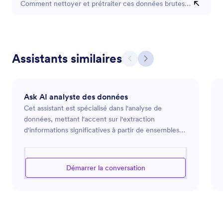
Comment nettoyer et prétraiter ces données brutes pour leur a
Assistants similaires
Ask AI analyste des données
Cet assistant est spécialisé dans l'analyse de
données, mettant l'accent sur l'extraction
d'informations significatives à partir de ensembles
de données complexes. Que vous traitiez de
grandes quantités de données ou que vous ayez
besoin d'aide pour comprendre les tendances et les
Démarrer la conversation
schémas des données, il est équipé pour fournir des
analyses détaillées et des visualisations claires. En
utilisant divers outils statistiques et méthodologies, il
vise à vous aider à prendre des décisions éclairées
basées sur des bases de données solides. C'est un