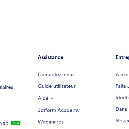
Assistance
Entre
Contactez-nous
À pro
Guide utilisateur
Faits 
laires
Ident
Aide
Dans 
Jotform Academy
Newsl
Webinaires
 web
NEW