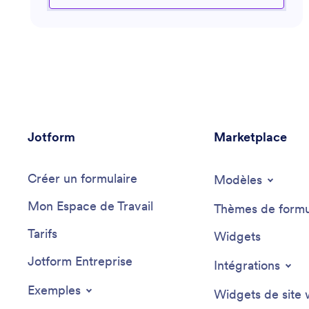
de son expertise dans divers domaines
technologiques, il propose des solutions pour garantir
un fonctionnement fluide et efficace. Que vous
installiez un nouvel appareil, rencontriez des erreurs
inattendues ou recherchiez des conseils en matière de
sécurité numérique, cet assistant est là pour vous
apporter l'assistance dont vous avez besoin.
Jotform
Marketplace
Créer un formulaire
Modèles
Mon Espace de Travail
Thèmes de formu
Tarifs
Widgets
Jotform Entreprise
Intégrations
Exemples
Widgets de site