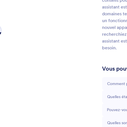
conseils pou
assistant es
domaines tec
un fonctionn
nouvel appar
recherchiez
assistant es
besoin.
Vous pouv
Comment pu
Quelles ét
Pouvez-vou
Quelles so