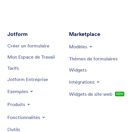
marketing moderne. En s’appuyant sur des
informations stratégiques du secteur, il propose des
recommandations ciblées et des solutions
performantes, adaptées à vos objectifs spécifiques
en marketing.
Jotform
Marketplace
Créer un formulaire
Modèles
Mon Espace de Travail
Thèmes de formulaires
Tarifs
Widgets
Jotform Entreprise
Intégrations
Exemples
Widgets de site web
NEW
Produits
Fonctionnalités
Outils