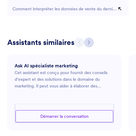
Comment interpréter les données de vente du dernier trimestre
Assistants similaires
Ask AI spécialiste marketing
Cet assistant est conçu pour fournir des conseils
d’expert et des solutions dans le domaine du
marketing. Il peut vous aider à élaborer des
stratégies marketing, analyser les tendances du
marché et optimiser vos campagnes publicitaires.
Que vous lanciez un nouveau produit, souhaitiez
renforcer la présence en ligne de votre marque ou
Démarrer la conversation
recherchiez des moyens d’engager votre audience
de manière plus efficace, il est à votre disposition
pour vous guider à travers les défis complexes du