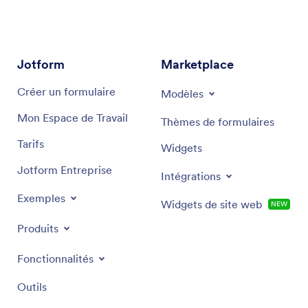
informations stratégiques du secteur, il propose des
recommandations ciblées et des solutions
performantes, adaptées à vos objectifs spécifiques
en marketing.
Jotform
Marketplace
Créer un formulaire
Modèles
Mon Espace de Travail
Thèmes de formulaires
Tarifs
Widgets
Jotform Entreprise
Intégrations
Exemples
Widgets de site web
NEW
Produits
Fonctionnalités
Outils