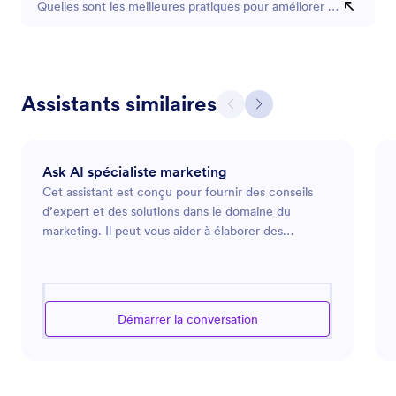
Quelles sont les meilleures pratiques pour améliorer l'engagemen
Assistants similaires
Ask AI spécialiste marketing
Cet assistant est conçu pour fournir des conseils
d’expert et des solutions dans le domaine du
marketing. Il peut vous aider à élaborer des
stratégies marketing, analyser les tendances du
marché et optimiser vos campagnes publicitaires.
Que vous lanciez un nouveau produit, souhaitiez
renforcer la présence en ligne de votre marque ou
Démarrer la conversation
recherchiez des moyens d’engager votre audience
de manière plus efficace, il est à votre disposition
pour vous guider à travers les défis complexes du
marketing moderne. En s’appuyant sur des