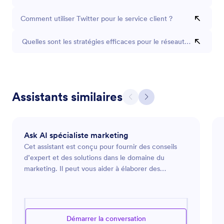
Comment utiliser Twitter pour le service client ?
Quelles sont les stratégies efficaces pour le réseautage sur Link
Assistants similaires
Ask AI spécialiste marketing
Cet assistant est conçu pour fournir des conseils
d’expert et des solutions dans le domaine du
marketing. Il peut vous aider à élaborer des
stratégies marketing, analyser les tendances du
marché et optimiser vos campagnes publicitaires.
Que vous lanciez un nouveau produit, souhaitiez
renforcer la présence en ligne de votre marque ou
Démarrer la conversation
recherchiez des moyens d’engager votre audience