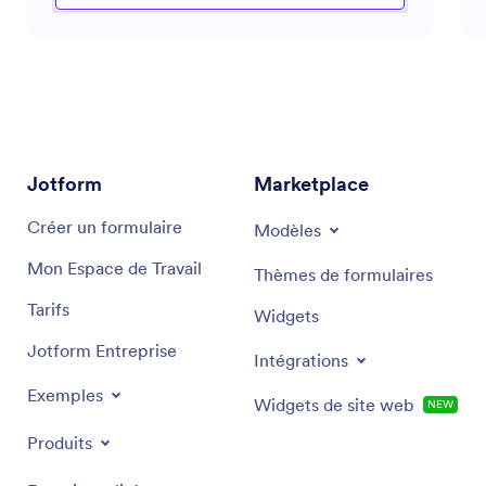
de manière plus efficace, il est à votre disposition
pour vous guider à travers les défis complexes du
marketing moderne. En s’appuyant sur des
informations stratégiques du secteur, il propose des
recommandations ciblées et des solutions
performantes, adaptées à vos objectifs spécifiques
en marketing.
Jotform
Marketplace
Créer un formulaire
Modèles
Mon Espace de Travail
Thèmes de formulaires
Tarifs
Widgets
Jotform Entreprise
Intégrations
Exemples
Widgets de site web
NEW
Produits