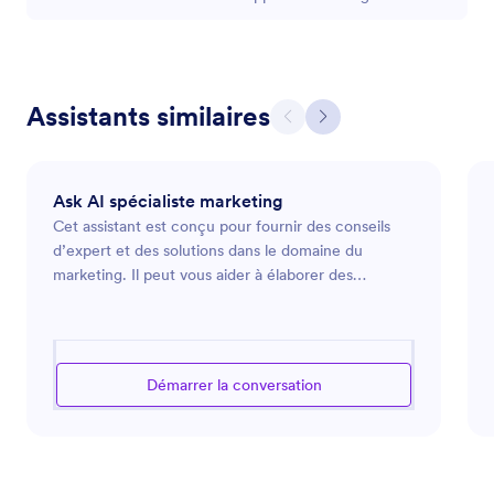
Assistants similaires
Ask AI spécialiste marketing
Cet assistant est conçu pour fournir des conseils
d’expert et des solutions dans le domaine du
marketing. Il peut vous aider à élaborer des
stratégies marketing, analyser les tendances du
marché et optimiser vos campagnes publicitaires.
Que vous lanciez un nouveau produit, souhaitiez
renforcer la présence en ligne de votre marque ou
Démarrer la conversation
recherchiez des moyens d’engager votre audience
de manière plus efficace, il est à votre disposition
pour vous guider à travers les défis complexes du
marketing moderne. En s’appuyant sur des
informations stratégiques du secteur, il propose des