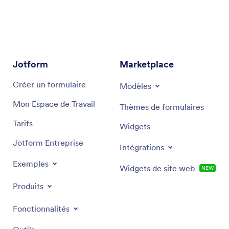
stocks, cet assistant alimenté par l'IA est conçu
pour vous offrir des conseils pertinents. Grâce à
des outils et des méthodes dédiés à l’optimisation
de la chaîne logistique, il contribue à faire
fonctionner votre entreprise de manière fluide et
efficace, en réduisant les coûts et en améliorant la
Jotform
Marketplace
performance des livraisons.
Créer un formulaire
Modèles
Mon Espace de Travail
Thèmes de formulaires
Tarifs
Widgets
Jotform Entreprise
Intégrations
Exemples
Widgets de site web
NEW
Produits
Fonctionnalités