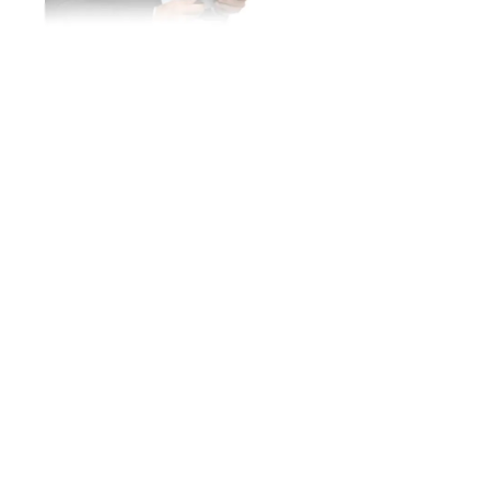
Guide utilisateur
Faits Jotform relatifs à
l'IA
Aide
Identité graphique
Jotform Academy
Dans la presse
Webinaires
Newsletters
Podcasts
Partenariats
Prestations
professionnelles
Blog
Signaler un abus
Témoignages de clients
Signaler un problème de
droit d'auteur
Récupérer un compte
Jotform