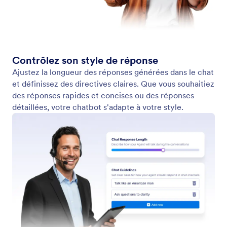
Tarifs
Widgets
Jotform Entreprise
Intégrations
Exemples
Widgets de site web
NEW
Produits
Fonctionnalités
Outils
Outils IA
Alternatives
Assistance
Entreprise
Contactez-nous
À propos de nous