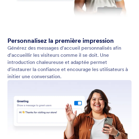
Identité de l'Assistant
Créez un chatbot avec une personnalité qui
correspond à votre marque. Personnalisez son ton,
son style et sa personnalité en vous aidant de
l'assistant WordPress.
Jotform
Marketplace
Créer un formulaire
Modèles
Mon Espace de Travail
Thèmes de formulaires