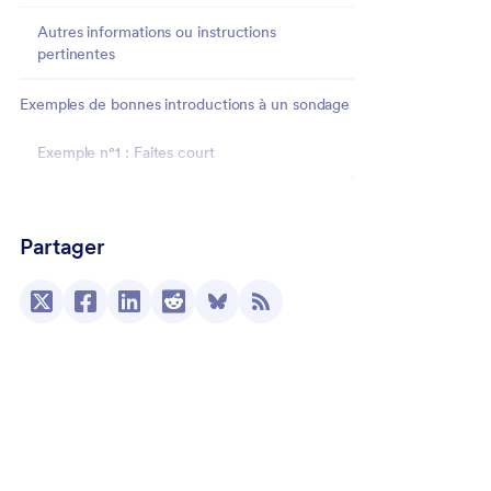
Autres informations ou instructions
pertinentes
Exemples de bonnes introductions à un sondage
Exemple n°1 : Faites court
Exemple n°2 : Clarifiez les termes
Partager
Exemple n°3 : Dites-le en vidéo
Exemple n°4 : Fournissez les informations
nécessaires
Exemple n°5 : Restez optimiste
Créez l'introduction parfaite à votre sondage
avec Jotform