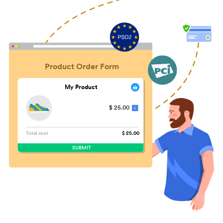
Product Order Form
My Product
$ 25.00
Total cost
$ 25.00
SUBMIT