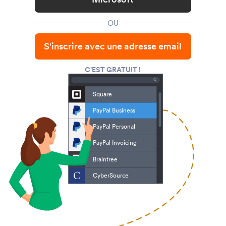
OU
S'inscrire avec une adresse email
C'EST GRATUIT !
Square
PayPal Business
PayPal Personal
PayPal Invoicing
Braintree
CyberSource