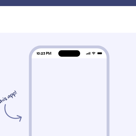
'utilisation
Fonctionnalités
Modèles
Eléments
Tarifs
e l'application
Contenu riche
enu riche
s
Élément de carte
Grille de données
joutez un élément de carte à
Ajoutez un tableau de
otre application
à votre application