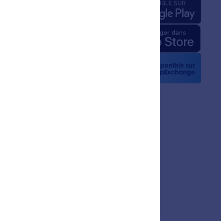
pos de nous
Jotform relatifs à l'IA
ité graphique
la presse
etters
nariats
gnages de clients