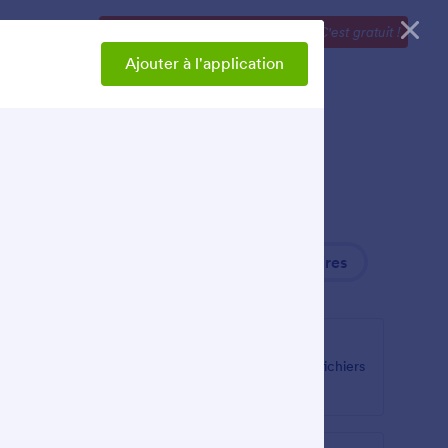
Explorer
Lancez-vous dès maintenant
—
C'est gratuit !
Ajouter à l'application
+ Récents
Populaires
Intégrateur de PDF
 données
Intégrez et affichez des fichiers
PDF sur votre application