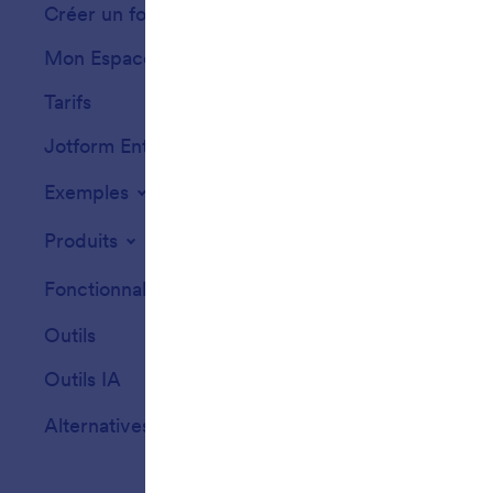
Créer un formulaire
Modèles
Mon Espace de Travail
Thèmes de formu
Tarifs
Éléments de l'app
Jotform Entreprise
Intégrations
Exemples
Widgets de site
Produits
Fonctionnalités
Outils
Outils IA
Alternatives