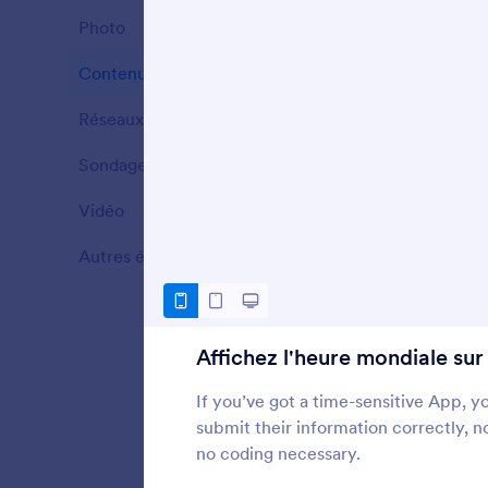
Photo
7
I
d
Contenu riche
25
Réseaux sociaux
5
A
Sondage
1
a
Vidéo
11
Autres éléments
27
A
t
Affichez l'heure mondiale sur
If you’ve got a time-sensitive App, 
I
submit their information correctly, 
a
no coding necessary.