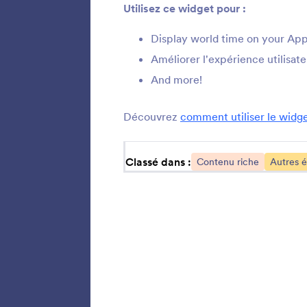
Utilisez ce widget pour :
A
Display world time on your Ap
l
Améliorer l'expérience utilisate
And more!
A
Découvrez
comment utiliser le widg
v
Classé dans :
Contenu riche
Autres 
A
v