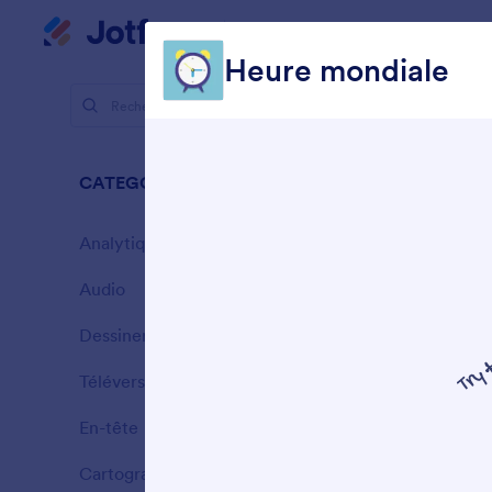
Applis
Début du dialogue
Produit
Cas d
Heure mondiale
Éléments d
Cont
CATEGORIES
25 Element
Analytiques
3
Audio
3
Dessiner
4
Téléverser un fichier
1
A
En-tête
v
10
Cartographie
4