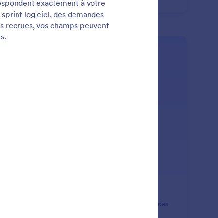
: Add Links for Quick Access
En savoir plus
outez des liens pour un accès rapide
utez des URL aux tâches pour accéder en un clic à des
uments, des pages ou toute autre ressource utile.