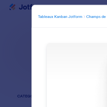
Kanbans
Début du dialogue
Avantages
Fonc
Tableaux Kanban Jotform
Champs de 
Gérez les personn
Rechercher dans
CATEGORIES
Tableaux 