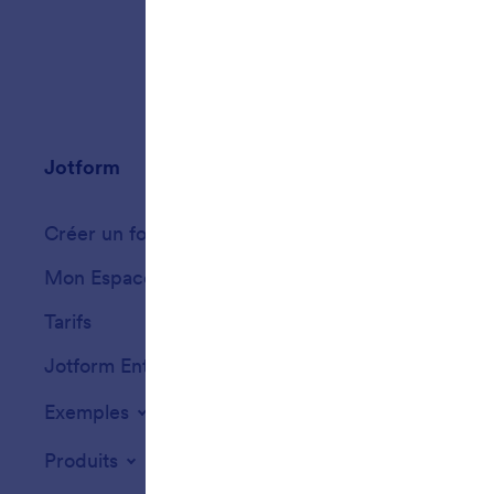
Jotform
Marketplace
Créer un formulaire
Modèles
Mon Espace de Travail
Thèmes de formu
Tarifs
Widgets
Jotform Entreprise
Intégrations
Exemples
Widgets de site
Produits