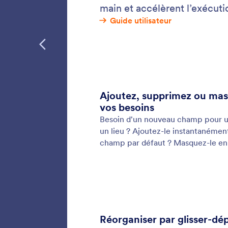
Ajoutez 
les tâch
Kanban e