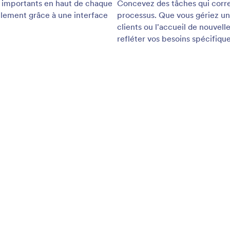
: Attach Files
En savoir plus
e des fichiers
Aj
des fichiers aux tâches pour que tous les
Ajo
ts et actifs associés restent au même endroit.
doc