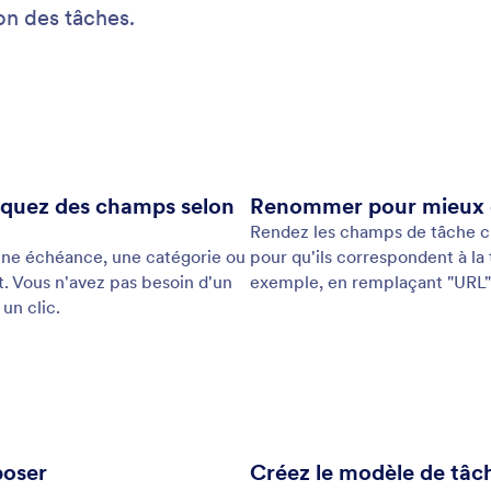
: Add Tags to Easy Organization
En savoir plus
Ajoutez des étiquettes pour une organisation simplifiée
Dé
des étiquettes pour grouper et filtrer rapidement
Ajo
es, et simplifier ainsi l'organisation votre tableau
con
t le consulter plus facilement.
éta