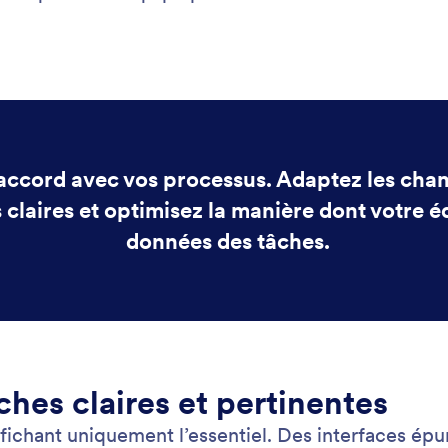
: Set Priority Levels for Tasks
En savoir plus
Définissez les niveaux de priorité pour les tâches
Aj
ez les priorités pour indiquer clairement ce qui est le
Ajo
portant, afin que chacun sache par quoi commencer.
tem
limi