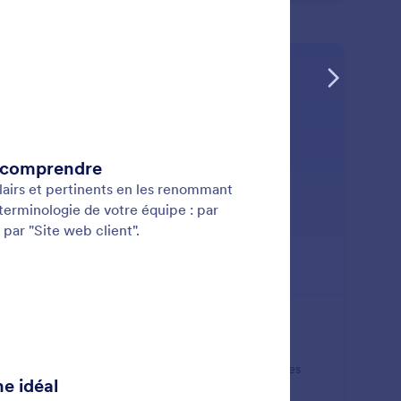
: Describe the Task
En savoir plus
crire la tâche
utez des descriptions détaillées pour fournir du
texte, préciser les exigences et définir les prochaines
pes au sein de chaque tâche.