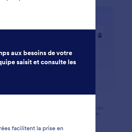
: Add a Due Date
En savoir plus
outez une date d'échéance
utez des échéances pour que le travail se fasse dans les
ps et vous assurer que rien ne soit fait après une date
te.