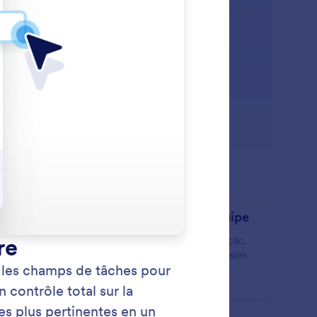
: Assign Tasks to Team Membe
En savoir plus
signez des tâches aux membres de l'équipe
ignez des tâches aux bonnes personnes en un seul clic,
garantissant une responsabilité claire et une progression
de du flux de travail.