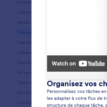
Présentation
13
Création de tâches
10
Fonctionnalités
Détails des tâches
17
Fonctionnalités
Champs de tâches
11
Fonctionnalités
Champs modifiables
7
Fonctionnalités
Collaboration
5
Fonctionnalités
Paramètres de groupe
2
Fonctionnalités
Recherche et filtres
3
Nomme
Fonctionnalités
Donnez 
Thème graphique
2
Fonctionnalités
que vot
être fait
Vue de la carte
12
Fonctionnalités
Connexion de formulaire
8
Fonctionnalités