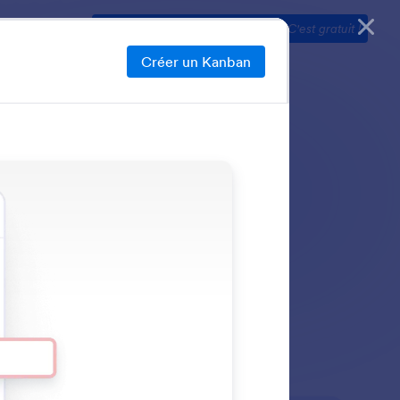
er
Tarifs
Lancez-vous dès maintenant
—
C'est gratuit !
Créer un Kanban
 pour vous assurer