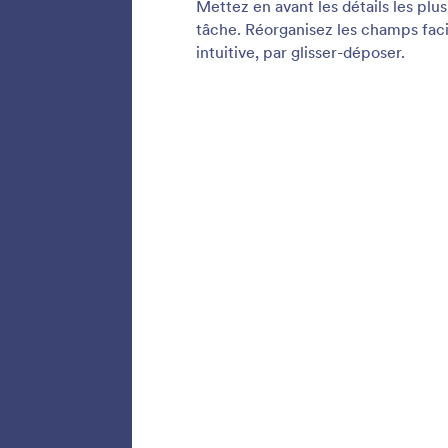
Joindr
Joignez 
documen