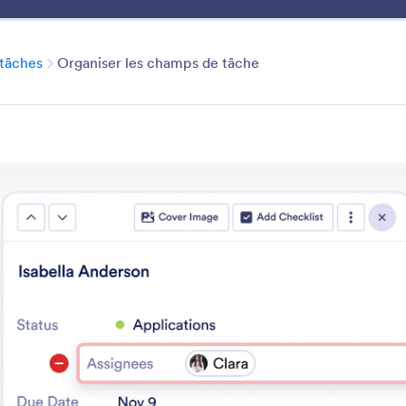
tionnalités
Cas d'utilisation
Solutions
Modèles
Explor
Catégorie
tâches
Organiser les champs de tâche
Task Fields
es assignées, les échéances et les statuts efficacement
que toutes les tâches sont terminées à temps.
 les fonctionnalités
Catégorie
Kanban Jotform
Champs de tâches