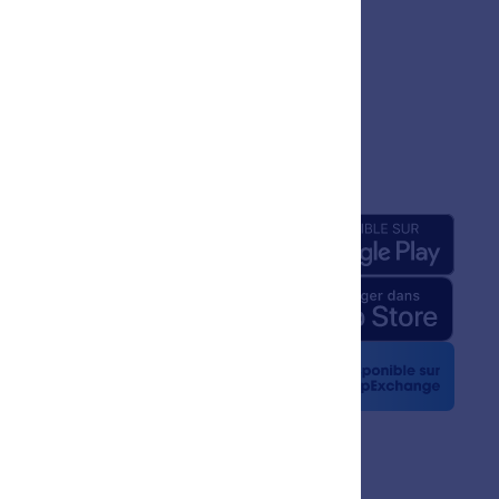
prise
Applis
pos de nous
Jotform relatifs à l'IA
ité graphique
la presse
etters
nariats