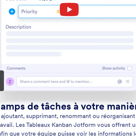
: Name Your Task
En savoir plus
z vos tâches
As
des noms clairs et personnalisés aux tâches pour
Ass
re équipe comprenne instantanément ce qui doit
en 
.
flui