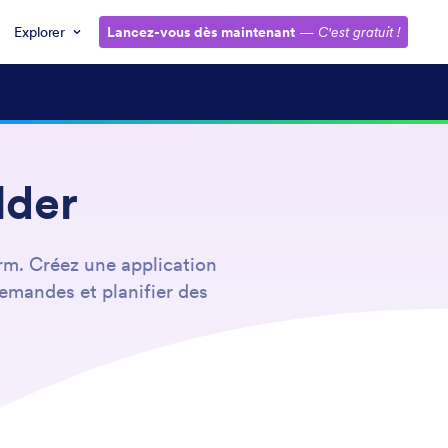
Explorer
Lancez-vous dès maintenant
—
C'est gratuit !
lder
rm. Créez une application
demandes et planifier des