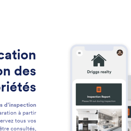
cation
on des
riétés
s d'inspection
ation à partir
servez tous vos
être consultés,