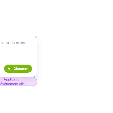
Discuter
Application
événementielle