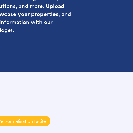
buttons, and more.
Upload
wcase your properties
, and
r information with our
idget.
Personnalisation facile