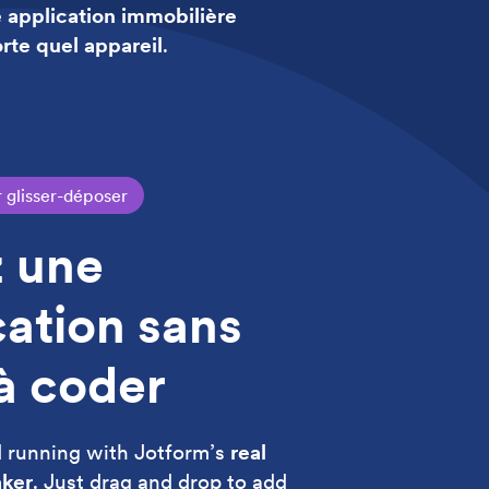
 application immobilière
rte quel appareil
.
 glisser-déposer
 une
cation sans
 à coder
d running with Jotform’s
real
aker
. Just drag and drop to add