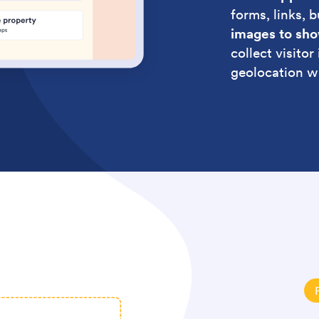
forms, links, 
images to sho
collect visito
geolocation w