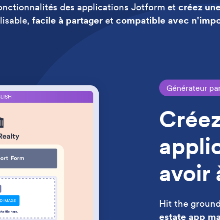
onctionnalités des applications Jotform et
créez une
isable,
facile à partager
et
compatible avec n'impo
Générateur par
Créez
appli
avoir
Hit the groun
estate app m