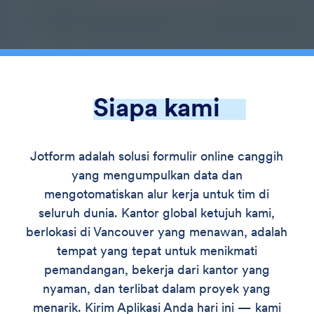
Siapa kami
Jotform adalah solusi formulir online canggih
yang mengumpulkan data dan
mengotomatiskan alur kerja untuk tim di
seluruh dunia. Kantor global ketujuh kami,
berlokasi di Vancouver yang menawan, adalah
tempat yang tepat untuk menikmati
pemandangan, bekerja dari kantor yang
nyaman, dan terlibat dalam proyek yang
menarik. Kirim Aplikasi Anda hari ini — kami