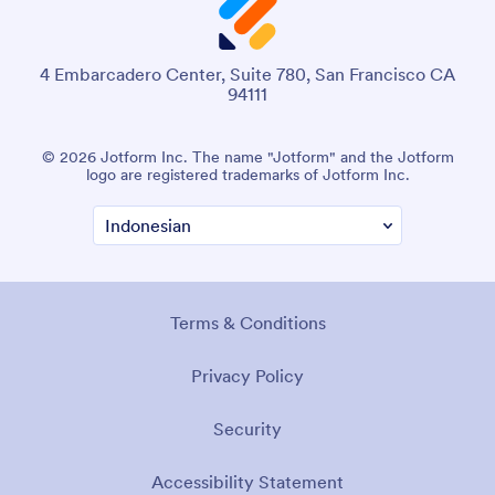
4 Embarcadero Center, Suite 780, San Francisco CA
94111
© 2026 Jotform Inc. The name "Jotform" and the Jotform
logo are registered trademarks of Jotform Inc.
Terms & Conditions
Privacy Policy
Security
Accessibility Statement