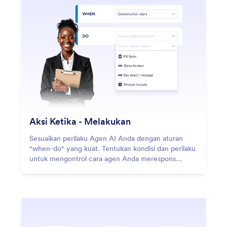
Aksi Ketika - Melakukan
Sesuaikan perilaku Agen AI Anda dengan aturan
"when-do" yang kuat. Tentukan kondisi dan perilaku
untuk mengontrol cara agen Anda merespons
pengguna.