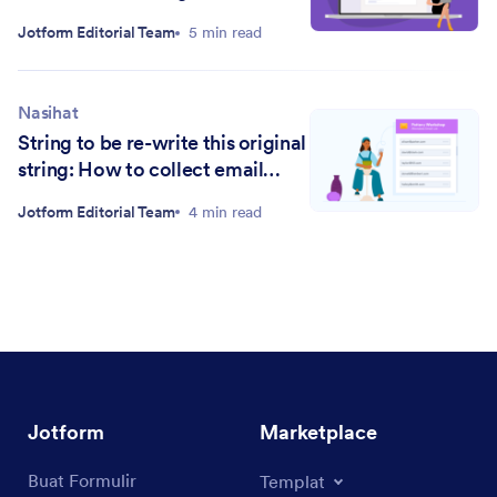
Jotform Editorial Team
5 min read
Nasihat
String to be re-write this original
string: How to collect email
addresses with Google Forms
Jotform Editorial Team
4 min read
Jotform
Marketplace
Buat Formulir
Templat