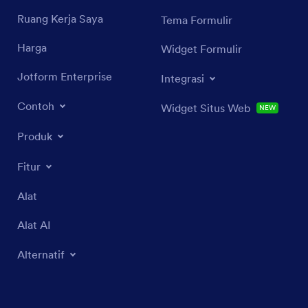
Ruang Kerja Saya
Tema Formulir
Harga
Widget Formulir
Jotform Enterprise
Integrasi
Contoh
Widget Situs Web
NEW
Produk
Fitur
Alat
Alat AI
Alternatif