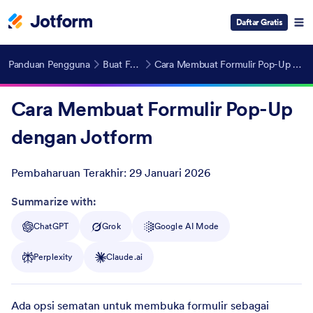
Daftar Gratis
Panduan Pengguna
Buat Formulir
Cara Membuat Formulir Pop-Up dengan Jotform
Cara Membuat Formulir Pop-Up
dengan Jotform
Pembaharuan Terakhir:
29 Januari 2026
Post ID
Summarize with:
ChatGPT
Grok
Google AI Mode
Perplexity
Claude.ai
Ada opsi sematan untuk membuka formulir sebagai