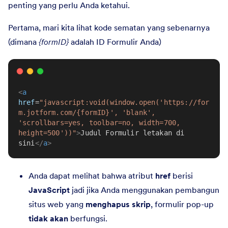
penting yang perlu Anda ketahui.
Pertama, mari kita lihat kode sematan yang sebenarnya
(dimana
{formID}
adalah ID Formulir Anda)
<
a
href
=
"javascript:void(window.open('https://for
m.jotform.com/{formID}', 'blank', 
'scrollbars=yes, toolbar=no, width=700, 
height=500'))"
>
Judul Formulir letakan di 
sini
</
a
>
Anda dapat melihat bahwa atribut
href
berisi
JavaScript
jadi jika Anda menggunakan pembangun
situs web yang
menghapus skrip
, formulir pop-up
tidak akan
berfungsi.