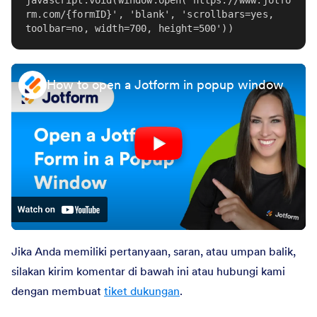
rm.com/{formID}', 'blank', 'scrollbars=yes, 
toolbar=no, width=700, height=500'))
How to open a Jotform in popup window
Jika Anda memiliki pertanyaan, saran, atau umpan balik,
silakan kirim komentar di bawah ini atau hubungi kami
dengan membuat
tiket dukungan
.