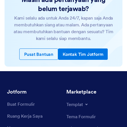
belum terjawab?
Kami selalu ada untuk Anda 24/7, kapan saja Anda
membutuhkan siang atau malam. Ada pertanyaan
atau membutuhkan bantuan dengan sesuatu? Tim
kami selalu siap membantu.
Pusat Bantuan
Kontak Tim Jotform
Jotform
Marketplace
Buat Formulir
Templat
Ruang Kerja Saya
Tema Formulir