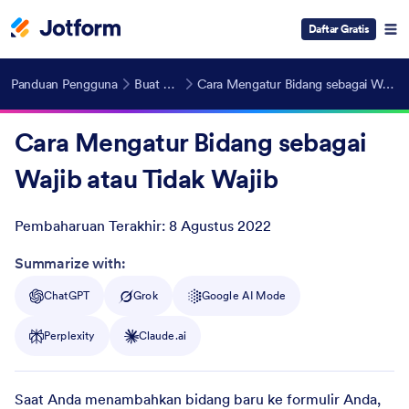
Daftar Gratis
Panduan Pengguna
Buat Formulir
Cara Mengatur Bidang sebagai Wajib atau Tidak Wajib
Cara Mengatur Bidang sebagai
Wajib atau Tidak Wajib
Pembaharuan Terakhir:
8 Agustus 2022
Post ID
Summarize with:
ChatGPT
Grok
Google AI Mode
Perplexity
Claude.ai
Saat Anda menambahkan bidang baru ke formulir Anda,