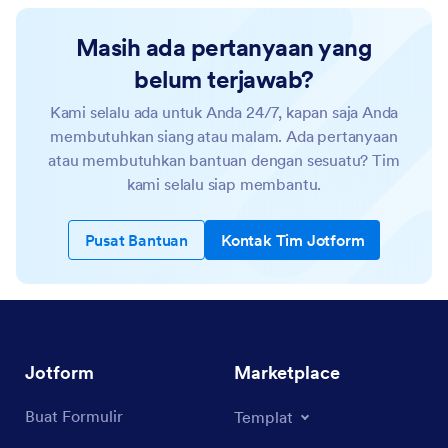
Masih ada pertanyaan yang
belum terjawab?
Kami selalu ada untuk Anda 24/7, kapan saja Anda
membutuhkan siang atau malam. Ada pertanyaan
atau membutuhkan bantuan dengan sesuatu? Tim
kami selalu siap membantu.
Pusat Bantuan
Kontak Tim Jotform
Jotform
Marketplace
Buat Formulir
Templat