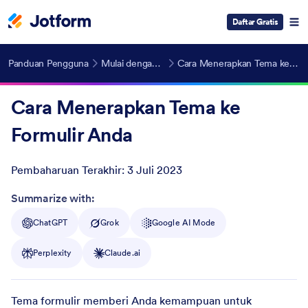
Daftar Gratis
Panduan Pengguna
Mulai dengan Jotform
Cara Menerapkan Tema ke Formulir Anda
Cara Menerapkan Tema ke
Formulir Anda
Pembaharuan Terakhir:
3 Juli 2023
Post ID
Summarize with:
ChatGPT
Grok
Google AI Mode
Perplexity
Claude.ai
Tema formulir memberi Anda kemampuan untuk