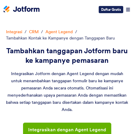
Daftar Gratis
Integrasi
/
CRM
/
Agent Legend
/
Tambahkan Kontak ke Kampanye dengan Tanggapan Baru
Tambahkan tanggapan Jotform baru
ke kampanye pemasaran
Integrasikan Jotform dengan Agent Legend dengan mudah
untuk menambahkan tanggapan formulir baru ke kampanye
pemasaran Anda secara otomatis. Otomatisasi ini
menyederhanakan upaya pemasaran Anda dengan memastikan
bahwa setiap tanggapan baru disertakan dalam kampanye kontak
Anda.
Integrasikan dengan Agent Legend