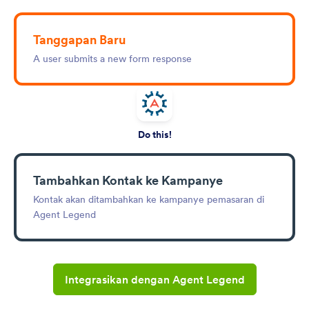
Tanggapan Baru
A user submits a new form response
Do this!
Tambahkan Kontak ke Kampanye
Kontak akan ditambahkan ke kampanye pemasaran di
Agent Legend
Integrasikan dengan Agent Legend