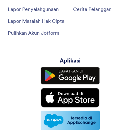
Lapor Penyalahgunaan
Cerita Pelanggan
Lapor Masalah Hak Cipta
Pulihkan Akun Jotform
Aplikasi