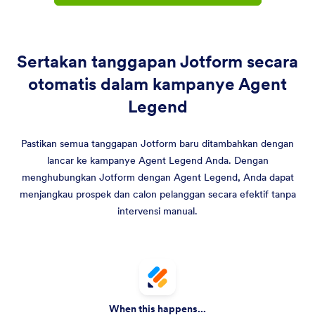
Sertakan tanggapan Jotform secara
otomatis dalam kampanye Agent
Legend
Pastikan semua tanggapan Jotform baru ditambahkan dengan
lancar ke kampanye Agent Legend Anda. Dengan
menghubungkan Jotform dengan Agent Legend, Anda dapat
menjangkau prospek dan calon pelanggan secara efektif tanpa
intervensi manual.
When this happens...